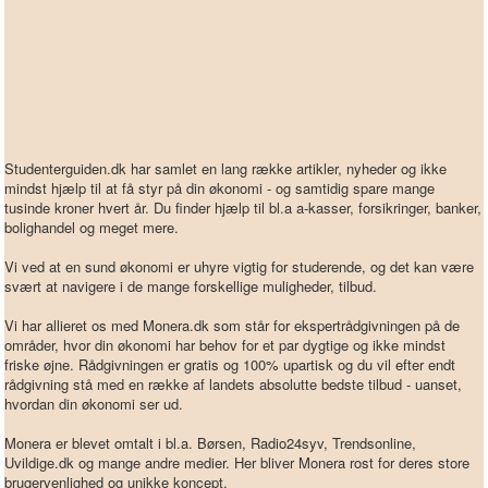
Studenterguiden.dk har samlet en lang række artikler, nyheder og ikke
mindst hjælp til at få styr på din økonomi - og samtidig spare mange
tusinde kroner hvert år. Du finder hjælp til bl.a a-kasser, forsikringer, banker,
bolighandel og meget mere.
Vi ved at en sund økonomi er uhyre vigtig for studerende, og det kan være
svært at navigere i de mange forskellige muligheder, tilbud.
Vi har allieret os med Monera.dk som står for ekspertrådgivningen på de
områder, hvor din økonomi har behov for et par dygtige og ikke mindst
friske øjne. Rådgivningen er gratis og 100% upartisk og du vil efter endt
rådgivning stå med en række af landets absolutte bedste tilbud - uanset,
hvordan din økonomi ser ud.
Monera er blevet omtalt i bl.a. Børsen, Radio24syv, Trendsonline,
Uvildige.dk og mange andre medier. Her bliver Monera rost for deres store
brugervenlighed og unikke koncept.