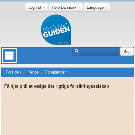
Log ind
Hele Danmark
Language
Søg
Forsiden
/
Penge
/
Forsikringer
Få hjælp til at vælge det rigtige forsikringsselskab