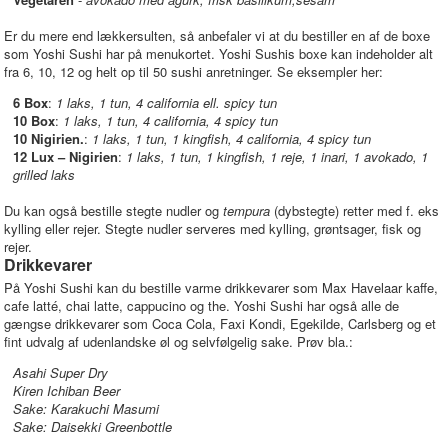
Er du mere end lækkersulten, så anbefaler vi at du bestiller en af de boxe
som Yoshi Sushi har på menukortet. Yoshi Sushis boxe kan indeholder alt
fra 6, 10, 12 og helt op til 50 sushi anretninger. Se eksempler her:
6 Box
:
1 laks, 1 tun, 4 california ell. spicy tun
10 Box
:
1 laks, 1 tun, 4 california, 4 spicy tun
10 Nigirien.
:
1 laks, 1 tun, 1 kingfish, 4 california, 4 spicy tun
12 Lux – Nigirien
:
1 laks, 1 tun, 1 kingfish, 1 reje, 1 inari, 1 avokado, 1
grilled laks
Du kan også bestille stegte nudler og
tempura
(dybstegte) retter med f. eks
kylling eller rejer. Stegte nudler serveres med kylling, grøntsager, fisk og
rejer.
Drikkevarer
På Yoshi Sushi kan du bestille varme drikkevarer som Max Havelaar kaffe,
cafe latté, chai latte, cappucino og the. Yoshi Sushi har også alle de
gængse drikkevarer som Coca Cola, Faxi Kondi, Egekilde, Carlsberg og et
fint udvalg af udenlandske øl og selvfølgelig sake. Prøv bla.:
Asahi Super Dry
Kiren Ichiban Beer
Sake: Karakuchi Masumi
Sake: Daisekki Greenbottle