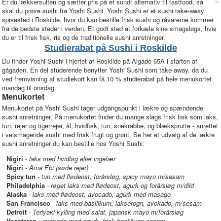
Er du lækkersulten og sætter pris på et sundt alternativ til fastfood, så
skal du prøve sushi fra Yoshi Sushi. Yoshi Sushi er et sushi take-away
spisested i Roskilde, hvor du kan bestille frisk sushi og råvarerne kommer
fra de bedste steder i verden. Et godt sted at forkæle sine smagsløgs, hvis
du er til frisk fisk, ris og de traditionelle sushi anretninger.
Studierabat på Sushi i Roskilde
Du finder Yoshi Sushi i hjertet af Roskilde på Algade 65A i starten af
gågaden. En del studerende benytter Yoshi Sushi som take-away, da du
ved fremvisning af studiekort kan få 10 % studierabat på hele menukortet
mandag til onsdag.
Menukortet
Menukortet på Yoshi Sushi tager udgangspunkt i lækre og spændende
sushi anretninger. På menukortet finder du mange slags frisk fisk som laks,
tun, rejer og tigerrejer, ål, hvidfisk, tun, snekrabbe, og blæksprutte - anrettet
i velsmagende sushi med frisk frugt og grønt. Se her et udvalg af de lækre
sushi anretninger du kan bestille hos Yoshi Sushi:
Nigiri
-
laks med hvidløg eller ingefær
Nigiri
-
Ama Ebi (søde rejer)
Spicy tun
-
tun med flødeost, forårsløg, spicy mayo m/sesam
Philadelphia
-
røget laks med flødeost, agurk og forårsløg m/dild
Alaska
-
laks med flødeost, avocado, agurk med masago
San Francisco
-
laks med basilikum, lakserogn, avokado, m/sesam
Detroit
-
Teriyaki kylling med salat, japansk mayo m/forårsløg
Vegetaren
-
avokado med agurk, frisk basilikum,sesam