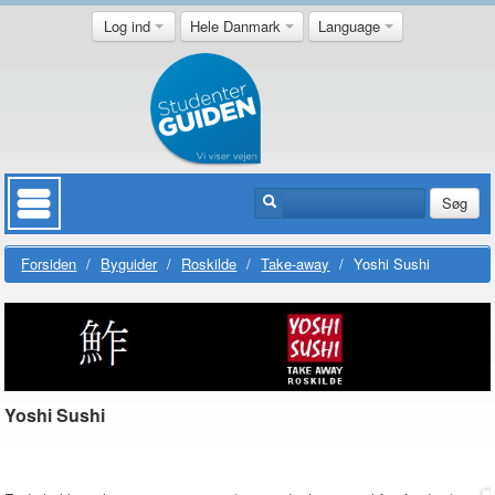
Log ind
Hele Danmark
Language
Søg
Forsiden
/
Byguider
/
Roskilde
/
Take-away
/
Yoshi Sushi
Yoshi Sushi