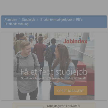
Forsiden
/
Studiejob
/
Studentermedhjælpere til FE’s
Ruslandsafdeling
Arbejdsgiver
: Forsvarets