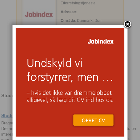
Efterretningstjeneste
Adresse
:
Område
: Danmark, Den
Europæiske Union, Dragør,
Dragør, Europa, Europæisk
Økonomisk Samarbejdsområde,
Norden, Region Hovedstaden, Sjælland, Skandinavien,
Storkøbenhavn, Øresundsregionen
Opslået
: 07/07/2026
Ansøgningsfrist
: 07/08/2026
SØG STILLINGEN
Studentermedhjælpere til FE’s Ruslandsafdeling
Studentermedhjælpere til FE’s Ruslandsafdeling
Dragør
Drømmer du om at arbejde i Forsvarets Efterretningstjeneste, og har du en
interesse for Rusland som sikkerhedspolitisk aktør? Vi har lige nu et
spændende studiejob, hvor du vil få mulighed for at komme helt tæt på