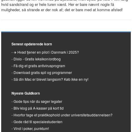
hvid sandstrand og er hele turen værd. Her er bare nævnt nogle få
muligheder, så strande er der nok af; det er bare med at komme afsted!
Senest opdaterede korn
✈️ Hvad tjener en pilot i Danmark i 2025?
Dixio - Gratis leksikon/ordbog
Få dig et gratis antivirusprogram
Download gratis spil og programmer
Så din Mac er blevet langsom? Køb ikke en ny!
Nyeste Guldkorn
Gode tips når du søger legater
Bliv klog på A-kasser på kort tid
Hvorfor tage et praktikophold under universitetsuddannelsen?
Gode råd til specialestudenten
Vind i poker, punktum!