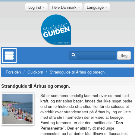
Log ind
Hele Danmark
Language
Søg
Forsiden
/
Guldkorn
/
Strandguide til Århus og omegn.
Strandguide til Århus og omegn.
Så er sommeren endelig kommet over os med fuld
kraft, og når solen bager, findes der ikke noget bedre
end en forfriskende strandtur. Her får du således et
overblik over strandene tæt på Århus by, og en liste
med strande i nærheden der er værd at besøge.
Først og fremmest er der den traditionelle
”Den
Permanente”
. Den er altid fyldt med unge
mennesker, og har derfor fået tilnavnet fluepapiret.