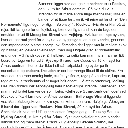
Stranden ligger ved den gamle badeanstalt i Risskov,
ca 2,5 km fra Århus centrum. Så hvis du vil til
stranden for at møde andre unge mennesker, ikke er
bange for at ligge tæt, og ik vil rejse så langt, er ”Den
Permanente” lige noget for dig. – Salonvej 1, Risskov. Hvis du er klar på at
rejse lidt længere for en idylisk og børnevenlig strand, kan du tage den
smukke tur ud til
Moesgård Strand
ved Højbjerg. Evt. kan du tage cyklen,
hvor du har mulighed for at cykle via hyggelige stier langs vandet, gennem
den imponerende Marselisborgskov. Stranden der ligger smukt mellem skov
og bakker, er ligeledes velbesøgt, men dog i højere grad af børnefamilier
end unge. – Strandskovvej 2, Højbjerg. Endelig kan man, hvis man har lidt
bedre tid, tage en tur ud til
Ajstrup Strand
nær Odder, ca 15 km syd for
Århus centrum. Her er der ikke helt så tætpakket, og byder på fin
sandstrand og badebro. Desuden er der her mange tilbud til de aktive. Fra
stranden kan man nemlig bade, surfe, lystfiske, tage på vandretur, kajaktur,
tage et spil strandtennis eller noget helt andet. – Ajstrup strandvej, Malling.
Desuden finders der selvfølgelig flere badevenlige strande i nærheden, som
man med fordel kan vælge som f.eks: -
Bellevue Strandpark
der ligger ved
Risskov cirka 4 km nord for Århus centrum. -
Ballehage Strand
liggende
ved Marselisborgskoven, 4 km syd for Århus centrum, Højbjerg. -
Åkrogen
Strand
der Ligger ved Risskov. -
Hou Strand
, 30 km syd for Århus.
Specielle aktiviteter: Udflugtssejladser, færgeafgang til Tunø og Samsø. -
Kysing Strand
, 19 km syd for Århus. Kystlinien veksler mellem blandet
sandstrand og mere stenet strand. - Og endelig
Grenaa Strand
, der
godtnok ligger 63 km fra Århus på Djursland, men byder på hele 7 km lang