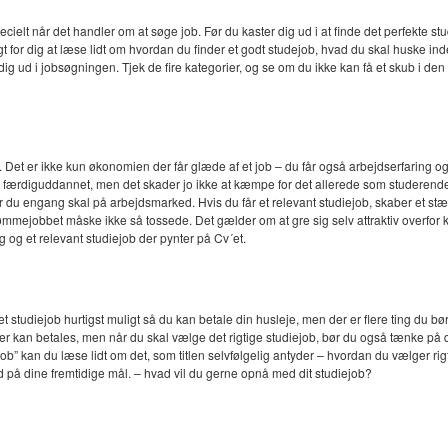
pecielt når det handler om at søge job. Før du kaster dig ud i at finde det perfekte s
gt for dig at læse lidt om hvordan du finder et godt studejob, hvad du skal huske inde
 dig ud i jobsøgningen. Tjek de fire kategorier, og se om du ikke kan få et skub i den
. Det er ikke kun økonomien der får glæde af et job – du får også arbejdserfaring og
 er færdiguddannet, men det skader jo ikke at kæmpe for det allerede som studerend
år du engang skal på arbejdsmarked. Hvis du får et relevant studiejob, skaber et stæ
 drømmejobbet måske ikke så tossede. Det gælder om at gre sig selv attraktiv over
ng og et relevant studiejob der pynter på Cv´et.
studiejob hurtigst muligt så du kan betale din husleje, men der er flere ting du bør 
fter kan betales, men når du skal vælge det rigtige studiejob, bør du også tænke p
b” kan du læse lidt om det, som titlen selvfølgelig antyder – hvordan du vælger rigtig
d på dine fremtidige mål. – hvad vil du gerne opnå med dit studiejob?