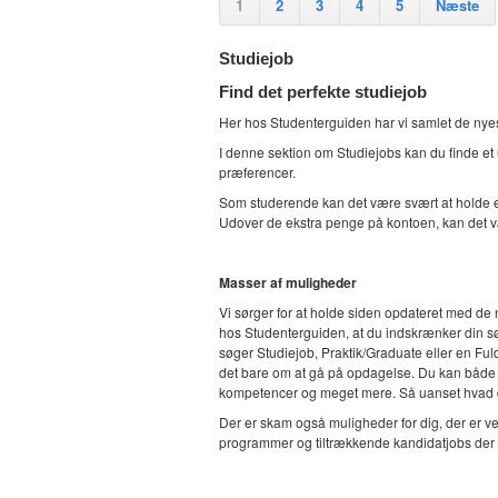
1
2
3
4
5
Næste
Studiejob
Find det perfekte studiejob
Her hos Studenterguiden har vi samlet de nyest
I denne sektion om Studiejobs kan du finde et u
præferencer.
Som studerende kan det være svært at holde et s
Udover de ekstra penge på kontoen, kan det vær
Masser af muligheder
Vi sørger for at holde siden opdateret med de n
hos Studenterguiden, at du indskrænker din søg
søger Studiejob, Praktik/Graduate eller en Fuldt
det bare om at gå på opdagelse. Du kan både fi
kompetencer og meget mere. Så uanset hvad du 
Der er skam også muligheder for dig, der er 
programmer og tiltrækkende kandidatjobs der kan