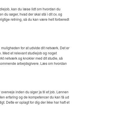
tudiejob, kan du læse lidt om hvordan du
n du søger, hvad der skal stå i dit cv, og
 rigtige retning, så du kan være helt forberedt
 muligheden for at udvide dit netværk. Det er
e. Med et relevant studiejob og noget
rkt netværk og knokler med dit studie, så
for kommende arbejdsgivere. Læs om hvordan
overveje inden du siger ja til et job. Lønnen
å den erfaring og de kompetencer du kan få ud
t. Dette er oplagt for dig der ikke har haft et