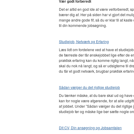
Vær godt forberedt
Det er altid en god ide at være velforberedt, s
bærer dig af. Her på siden har vi gjort det muli
mange andre gode fif, så du er klar til at kaste
til din kommende jobsøgning.
Studiejob, Netværk og Erfaring
Læs lidt om fordelene ved at have et studiejob
de færreste der får ønskejobbet lige efter de
praktisk erfaring kan du komme rigtig langt, n
skal du nok nå langt, og så er udsigterne til
du får et godt netværk, brugbar praktisk erfari
Sådan vælger du det rigtige studiejob
Du tænker måske, at du bare skal ud og have et 
kan for nogle være afgørende, for at alle udgi
af jobbet. Under ”Sådan vælger du det rigtige jo
studiejob før og måske lige bør sætte nogle or
Dit CV, Din ansøgning og Jobsamtalen