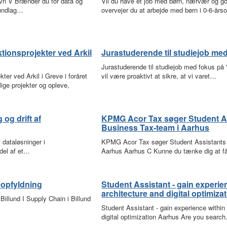
n V Brænder du for data og
Vil du have et job med børn, nærvær og g
rundlag…
overvejer du at arbejde med børn i 0-6-år
ktionsprojekter ved Arkil
Jurastuderende til studiejob me
Jurastuderende til studiejob med fokus på
ter ved Arkil i Greve i foråret
vil være proaktivt at sikre, at vi varet…
lige projekter og opleve,
og drift af
KPMG Acor Tax søger Student Ass
Business Tax-team i Aarhus
 dataløsninger i
KPMG Acor Tax søger Student Assistants t
del af et…
Aarhus Aarhus C Kunne du tænke dig at 
eopfyldning
Student Assistant - gain experie
architecture and digital optimiza
Billund I Supply Chain i Billund
Student Assistant - gain experience within 
digital optimization Aarhus Are you searc