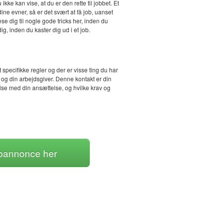
kke kan vise, at du er den rette til jobbet. Et
e evner, så er det svært at få job, uanset
se dig til nogle gode tricks her, inden du
ig, inden du kaster dig ud i et job.
specifikke regler og der er visse ting du har
 og din arbejdsgiver. Denne kontakt er din
lse med din ansættelse, og hvilke krav og
jobannonce her