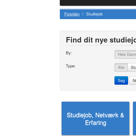
Forsiden
/
Studiejob
Find dit nye studiej
By:
Hele Dan
Type:
Alle
St
Studiejob, Netværk &
Erfaring