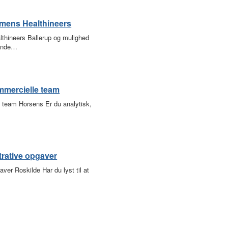
emens Healthineers
thineers Ballerup og mulighed
pænde…
mmercielle team
 team Horsens Er du analytisk,
trative opgaver
ver Roskilde Har du lyst til at