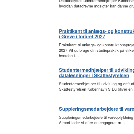
Dataanalysestudentermedhjælper Københav
hvordan datadrevne indsigter kan danne g
Praktikant til anlægs- og konstru
i Greve i foråret 2027
Praktikant til anlægs- og konstruktionsprojek
2027 Vil du bruge din studiepraktik på virke
hvordan t…
Studentermedhjælper til udvikling 
dataløsninger i Skattestyrelsen
Studentermedhjælper til udvikling og drift af
Skattestyrelsen København S Du bliver en 
Suppleringsmedarbejdere til var
Suppleringsmedarbejdere til vareopfyldning 
Airport leder vi efter en engageret m…