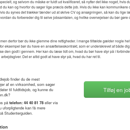
elt, og selvom du måske er fuldt ud kvalificeret, så nytter det ikke noget, hvis du i
du kan og hvorfor du søger lige præcis dette job. Hvis du ikke kan kommunikere din
g. Hvis du synes det trækker tænder ud at skrive CV og ansøgningen, så kan du lige læ
 hvordan du forbereder dig til selve jobsamtalen, og hvilke overvejelser du bør gøre d
 men derfor bør du ikke glemme dine rettigheder. I mange tilfælde gælder nogle helt 
m for eksempel bør du have en ansættelseskontrakt, som er underskrevet af både dig
se den godt i gennem. Her kan du læse lidt om, hvad du bør have styr på i forbinde
rbejdsgiver. Det er altid godt at have styr på, hvad du har ret til.
diejob finder du de mest
ejer af en virksomhed, som søger
Tilføj en 
dater til fuldtidsjob, og kunne du
en.dk?
 os på
telefon: 44 40 81 78
eller via
du uforpligtende kan få mere
på Studenterguiden.
tion