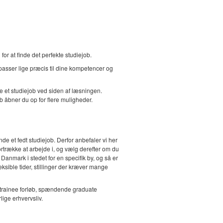
r at finde det perfekte studiejob.
 passer lige præcis til dine kompetencer og
ve et studiejob ved siden af læsningen.
b åbner du op for flere muligheder.
de et fedt studiejob. Derfor anbefaler vi her
ortrække at arbejde i, og vælg derefter om du
 Danmark i stedet for en specifik by, og så er
sible tider, stillinger der kræver mange
 trainee forløb, spændende graduate
lige erhvervsliv.