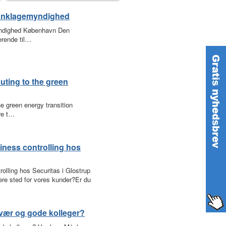
e anklagemyndighed
myndighed København Den
erende til…
buting to the green
he green energy transition
re t…
iness controlling hos
rolling hos Securitas i Glostrup
gere sted for vores kunder?Er du
rvær og gode kolleger?