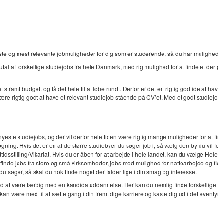
e og mest relevante jobmuligheder for dig som er studerende, så du har mulighed fo
tal af forskellige studiejobs fra hele Danmark, med rig mulighed for at finde et der
tramt budget, og få det hele til at løbe rundt. Derfor er det en rigtig god ide at ha
e rigtig godt at have et relevant studiejob stående på CV’et. Med et godt studiejo
yeste studiejobs, og der vil derfor hele tiden være rigtig mange muligheder for at fin
ning. Hvis det er en af de større studiebyer du søger job i, så vælg den by du vil f
idsstilling/Vikariat. Hvis du er åben for at arbejde i hele landet, kan du vælge Hele
nde jobs fra store og små virksomheder, jobs med mulighed for nattearbejde og flek
søger, så skal du nok finde noget der falder lige i din smag og interesse.
ved at være færdig med en kandidatuddannelse. Her kan du nemlig finde forskellige
 være med til at sætte gang i din fremtidige karriere og kaste dig ud i det eventyr