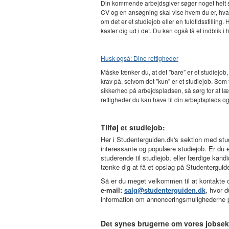
Din kommende arbejdsgiver søger noget helt speci
CV og en ansøgning skal vise hvem du er, hvad 
om det er et studiejob eller en fuldtidsstillin
kaster dig ud i det. Du kan også få et indblik i
Husk også: Dine rettigheder
Måske tænker du, at det ”bare” er et studiejob,
krav på, selvom det ”kun” er et studiejob. So
sikkerhed på arbejdspladsen, så sørg for at læ
rettigheder du kan have til din arbejdsplads og a
Tilføj et studiejob:
Her i Studenterguiden.dk's sektion med stu
interessante og populære studiejob. Er du 
studerende til studiejob, eller færdige kandi
tænke dig at få et opslag på Studenterguid
Så er du meget velkommen til at kontakte
e-mail:
salg@studenterguiden.dk
, hvor 
information om annonceringsmulighederne 
Det synes brugerne om vores jobsek