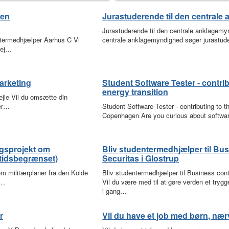
 en
Jurastuderende til den central
Jurastuderende til den centrale anklage
entermedhjælper Aarhus C Vi
centrale anklagemyndighed søger jurastud
bej…
marketing
Student Software Tester - contri
energy transition
ejle Vil du omsætte din
 er…
Student Software Tester - contributing to t
Copenhagen Are you curious about softwa
ngsprojekt om
Bliv studentermedhjælper til Bus
(tidsbegrænset)
Securitas i Glostrup
om militærplaner fra den Kolde
Bliv studentermedhjælper til Business cont
e…
Vil du være med til at gøre verden et tryg
i gang…
r
Vil du have et job med børn, næ