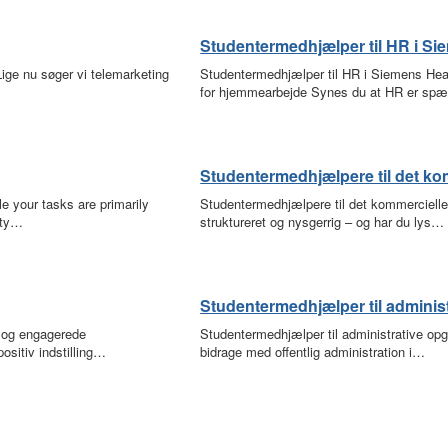
Studentermedhjælper til HR i Si
ige nu søger vi telemarketing
Studentermedhjælper til HR i Siemens Heal
for hjemmearbejde Synes du at HR er s
Studentermedhjælpere til det ko
 your tasks are primarily
Studentermedhjælpere til det kommercielle
ity…
struktureret og nysgerrig – og har du lys…
Studentermedhjælper til adminis
 og engagerede
Studentermedhjælper til administrative opga
sitiv indstilling…
bidrage med offentlig administration i…