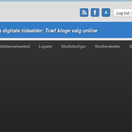
Log ind
n digitale tidsalder: Træf kloge valg online
Uddannelsestest
Legater
Studieboliger
Studierabatter
U