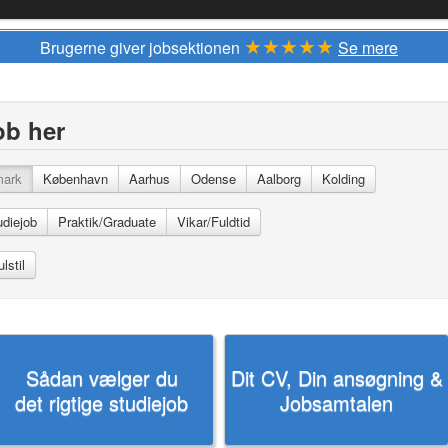
★★★★★
Brugerne giver jobsektionen
Se mere
ob her
mark
København
Aarhus
Odense
Aalborg
Kolding
udiejob
Praktik/Graduate
Vikar/Fuldtid
Sådan vælger du
Dit CV, Din ansøgning &
det rigtige studiejob
Jobsamtalen