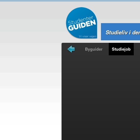
Studieliv i de
Forsiden
Byguider
Studiejob
Studierejser