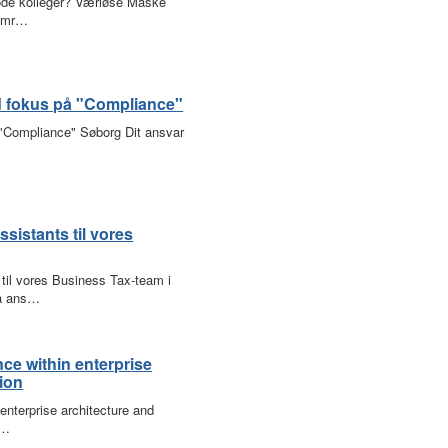
ode kolleger? Værløse Måske
somr…
d fokus på "Compliance"
 "Compliance" Søborg Dit ansvar
istants til vores
il vores Business Tax-team i
få ans…
nce within enterprise
tion
enterprise architecture and
h…