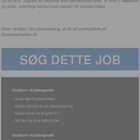
Du får bl.a. ,ulighed for sabbatår eller deltidsansættelse, fri hver 2. weekend
og gode, ordentlige forhold med respekt for arbejdsmiljøet.
Skriv venligst i din jobansøgning, at du så studiejobbet på
StudenterGuiden.dk
SØG DETTE JOB
Guldkorn til jobsøgende
Gode råd til jobsamtaler
Sådan skriver du en jobansøgning
Sådan laver du et godt CV
Om løn og dine rettigheder
Guldkorn til jobsøgende