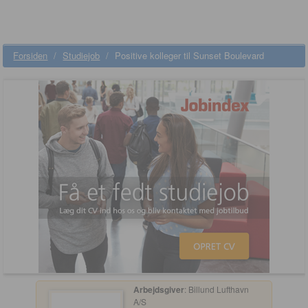
Forsiden
/
Studiejob
/
Positive kolleger til Sunset Boulevard
Arbejdsgiver
: Billund Lufthavn
A/S