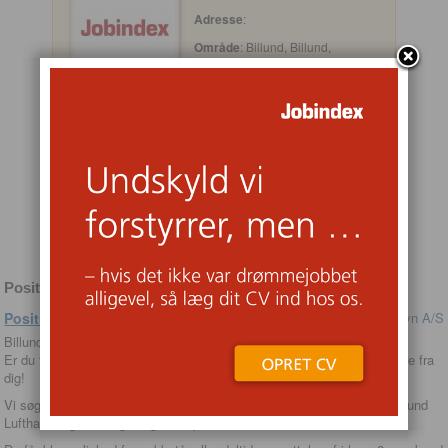
Adresse
:
Område
: Billund, Billund,
Danmark, Den Europæiske Union,
Europa, Europæisk Økonomisk
Samarbejdsområde, Jylland,
Norden, Region Syddanmark, Skandinavien, Sydjylland,
Trekantområdet
Opslået
: 08/07/2026
Ansøgningsfrist
: 08/08/2026
SØG STILLINGEN
Positive kolleger til Sunset Boulevard
Positive kolleger til Sunset Boulevard
Billund
Er du til fart over feltet, burgere og pommes frites – så vil vi gerne høre fra
dig!
Vi søger nye, ambitiøse og positive kolleger til Sunset Boulevard i Billund
Lufthavn, og vi mangler lige netop DIG.