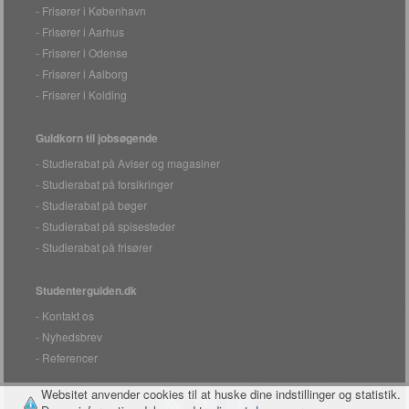
Frisører i København
Frisører i Aarhus
Frisører i Odense
Frisører i Aalborg
Frisører i Kolding
Guldkorn til jobsøgende
Studierabat på Aviser og magasiner
Studierabat på forsikringer
Studierabat på bøger
Studierabat på spisesteder
Studierabat på frisører
Studenterguiden.dk
Kontakt os
Nyhedsbrev
Referencer
Websitet anvender cookies til at huske dine indstillinger og statistik.