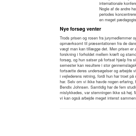
internationale konfe
Nogle af de andre hav
periodes koncentreret
en meget pædagogis
Nye forsøg venter
Trods prisen og rosen fra jurymedlemmer o
opmærksomt til præsentationen fra de dansk
vægt man kan tillægge det. Men prisen er a
forskning i forholdet mellem kræft og stamc
forsøg, og hun satser på fortsat hjælp fra si
semester kan resultere i stor gennemslagskra
fortsætte deres undersøgelser og arbejde 
i vejlederens retning, fordi hun har troet på
har. Selv om vi ikke havde nogen erfaring, ha
Bendix Johnsen. Samtidig har de fem studie
mislykkedes, var stemningen ikke så høj. M
vi kan også arbejde meget intenst sammen, 