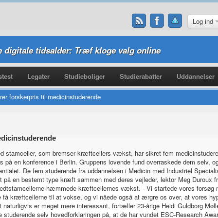
Log ind
n digitale tidsalder: Træf kloge valg online
test
Legater
Studieboliger
Studierabatter
Uddannelser
rer forskerpris til medicinstuderende
medicinstuderende
d stamceller, som bremser kræftcellers vækst, har sikret fem medicinstudere
pris på en konference i Berlin. Gruppens lovende fund overraskede dem selv, o
entialet. De fem studerende fra uddannelsen i Medicin med Industriel Special
kt på en bestemt type kræft sammen med deres vejleder, lektor Meg Duroux fra
fedtstamcellerne hæmmede kræftcellernes vækst. - Vi startede vores forsøg 
e få kræftcellerne til at vokse, og vi nåede også at ærgre os over, at vores hy
at naturligvis er meget mere interessant, fortæller 23-årige Heidi Guldborg Møll
de studerende selv hovedforklaringen på, at de har vundet ESC-Research Awa