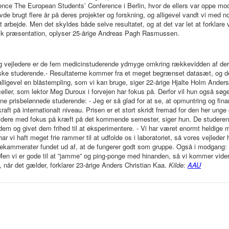
rence The European Students’ Conference i Berlin, hvor de ellers var oppe mod 
de brugt flere år på deres projekter og forskning, og alligevel vandt vi med no
 arbejde. Men det skyldes både selve resultatet, og at det var let at forklare 
k præsentation, oplyser 25-årige Andreas Pagh Rasmussen.
g vejledere er de fem medicinstuderende ydmyge omkring rækkevidden af dere
e studerende.- Resultaterne kommer fra et meget begrænset datasæt, og det b
lligevel en blåstempling, som vi kan bruge, siger 22-årige Hjalte Holm Ander
eller, som lektor Meg Duroux i forvejen har fokus på. Derfor vil hun også søg
ne prisbelønnede studerende: - Jeg er så glad for at se, at opmuntring og finansie
ft på internationalt niveau. Prisen er et stort skridt fremad for den her unge 
videre med fokus på kræft på det kommende semester, siger hun. De studerend
 dem og givet dem frihed til at eksperimentere. - Vi har været enormt heldige med
r vi haft meget frie rammer til at udfolde os i laboratoriet, så vores vejleder ha
kammerater fundet ud af, at de fungerer godt som gruppe. Også i modgang: - 
en vi er gode til at ”jamme” og ping-ponge med hinanden, så vi kommer vider
når det gælder, forklarer 23-årige Anders Christian Kaa.
Kilde:
AAU