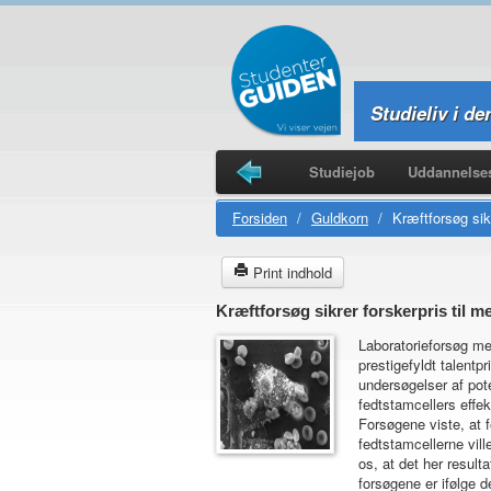
Studieliv i de
Forsiden
Byguider
Studiejob
Uddannelses
Studierejser
Forsiden
/
Guldkorn
/
Kræftforsøg sik
Print indhold
Kræftforsøg sikrer forskerpris til 
Laboratorieforsøg me
prestigefyldt talent
undersøgelser af pot
fedtstamcellers effe
Forsøgene viste, at 
fedtstamcellerne vill
os, at det her result
forsøgene er ifølge 