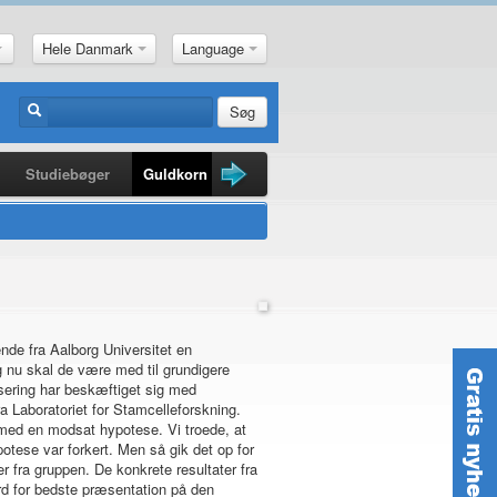
Hele Danmark
Language
Søg
Studiebøger
Guldkorn
Nyheder
Penge
nde fra Aalborg Universitet en
g nu skal de være med til grundigere
isering har beskæftiget sig med
 Laboratoriet for Stamcelleforskning.
med en modsat hypotese. Vi troede, at
potese var forkert. Men så gik det op for
er fra gruppen. De konkrete resultater fra
rd for bedste præsentation på den