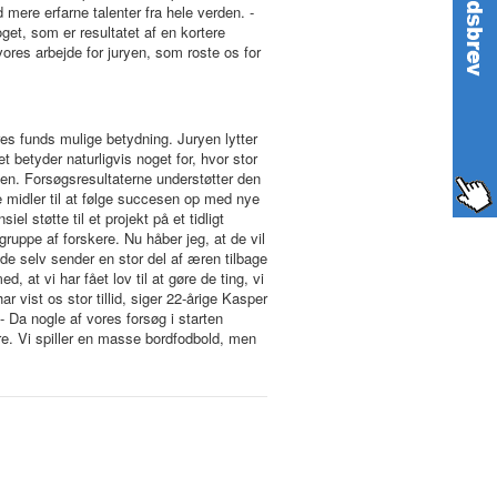
mere erfarne talenter fra hele verden. -
get, som er resultatet af en kortere
vores arbejde for juryen, som roste os for
s funds mulige betydning. Juryen lytter
etyder naturligvis noget for, hvor stor
sen. Forsøgsresultaterne understøtter den
e midler til at følge succesen op med nye
l støtte til et projekt på et tidligt
gruppe af forskere. Nu håber jeg, at de vil
e selv sender en stor del af æren tilbage
, at vi har fået lov til at gøre de ting, vi
r vist os stor tillid, siger 22-årige Kasper
Da nogle af vores forsøg i starten
e. Vi spiller en masse bordfodbold, men