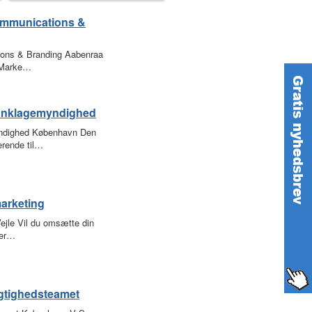
ommunications &
ions & Branding Aabenraa
? Marke…
e anklagemyndighed
myndighed København Den
erende til…
marketing
Vejle Vil du omsætte din
 er…
gtighedsteamet