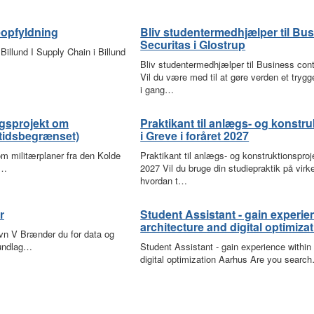
eopfyldning
Bliv studentermedhjælper til Bus
Securitas i Glostrup
Billund I Supply Chain i Billund
Bliv studentermedhjælper til Business cont
Vil du være med til at gøre verden et tryg
i gang…
ngsprojekt om
Praktikant til anlægs- og konstru
(tidsbegrænset)
i Greve i foråret 2027
om militærplaner fra den Kolde
Praktikant til anlægs- og konstruktionsproje
e…
2027 Vil du bruge din studiepraktik på virke
hvordan t…
r
Student Assistant - gain experie
architecture and digital optimiza
n V Brænder du for data og
rundlag…
Student Assistant - gain experience within 
digital optimization Aarhus Are you searc