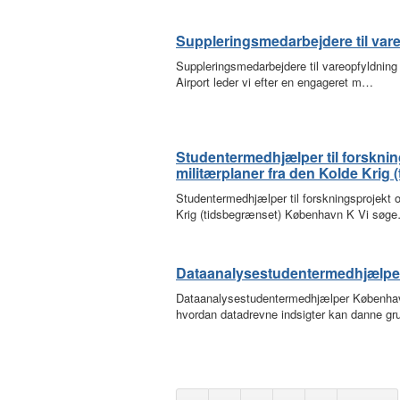
Suppleringsmedarbejdere til var
Suppleringsmedarbejdere til vareopfyldning 
Airport leder vi efter en engageret m…
Studentermedhjælper til forskni
militærplaner fra den Kolde Krig 
Studentermedhjælper til forskningsprojekt 
Krig (tidsbegrænset) København K Vi søg
Dataanalysestudentermedhjælpe
Dataanalysestudentermedhjælper Københav
hvordan datadrevne indsigter kan danne g