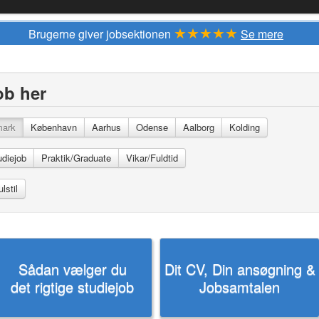
★★★★★
Brugerne giver jobsektionen
Se mere
ob her
mark
København
Aarhus
Odense
Aalborg
Kolding
udiejob
Praktik/Graduate
Vikar/Fuldtid
Sådan vælger du
Dit CV, Din ansøgning &
det rigtige studiejob
Jobsamtalen