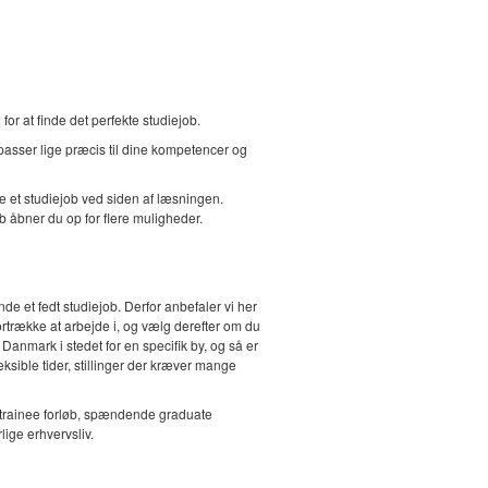
r at finde det perfekte studiejob.
 passer lige præcis til dine kompetencer og
ve et studiejob ved siden af læsningen.
b åbner du op for flere muligheder.
de et fedt studiejob. Derfor anbefaler vi her
ortrække at arbejde i, og vælg derefter om du
 Danmark i stedet for en specifik by, og så er
sible tider, stillinger der kræver mange
 trainee forløb, spændende graduate
lige erhvervsliv.