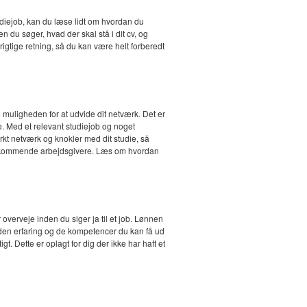
tudiejob, kan du læse lidt om hvordan du
n du søger, hvad der skal stå i dit cv, og
 rigtige retning, så du kan være helt forberedt
 muligheden for at udvide dit netværk. Det er
e. Med et relevant studiejob og noget
rkt netværk og knokler med dit studie, så
for kommende arbejdsgivere. Læs om hvordan
overveje inden du siger ja til et job. Lønnen
å den erfaring og de kompetencer du kan få ud
t. Dette er oplagt for dig der ikke har haft et