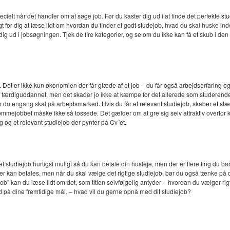
pecielt når det handler om at søge job. Før du kaster dig ud i at finde det perfekte s
gt for dig at læse lidt om hvordan du finder et godt studejob, hvad du skal huske inde
 dig ud i jobsøgningen. Tjek de fire kategorier, og se om du ikke kan få et skub i den
. Det er ikke kun økonomien der får glæde af et job – du får også arbejdserfaring og
 er færdiguddannet, men det skader jo ikke at kæmpe for det allerede som studerend
år du engang skal på arbejdsmarked. Hvis du får et relevant studiejob, skaber et stæ
 drømmejobbet måske ikke så tossede. Det gælder om at gre sig selv attraktiv over
ng og et relevant studiejob der pynter på Cv´et.
studiejob hurtigst muligt så du kan betale din husleje, men der er flere ting du bør 
fter kan betales, men når du skal vælge det rigtige studiejob, bør du også tænke p
b” kan du læse lidt om det, som titlen selvfølgelig antyder – hvordan du vælger rigtig
d på dine fremtidige mål. – hvad vil du gerne opnå med dit studiejob?