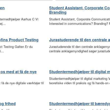
 en
Student Assistant, Corporate C
Branding
entermedhjælper Aarhus C Vi
Student Assistant, Corporate Communicat
bej…
Interested in communications? Branding
ofins Product Testing
Jurastuderende til den central
ct Testing Galten Er du
Jurastuderende til den centrale anklage
ri…
centrale anklagemyndighed søger jurastud
os med at få de nye
Studentermedhjælper til digital 
Studentermedhjælper til digital marketing 
å de nye digitale værktøjer til
teoretiske viden til praksis og få hands-on
og frihed
Studentermedhjælper til bæredy