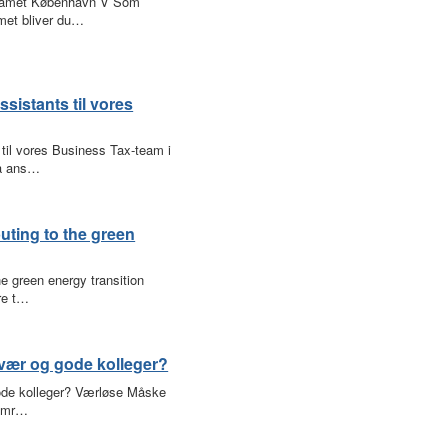
teamet København V Som
met bliver du…
istants til vores
il vores Business Tax-team i
få ans…
buting to the green
he green energy transition
re t…
rvær og gode kolleger?
ode kolleger? Værløse Måske
somr…