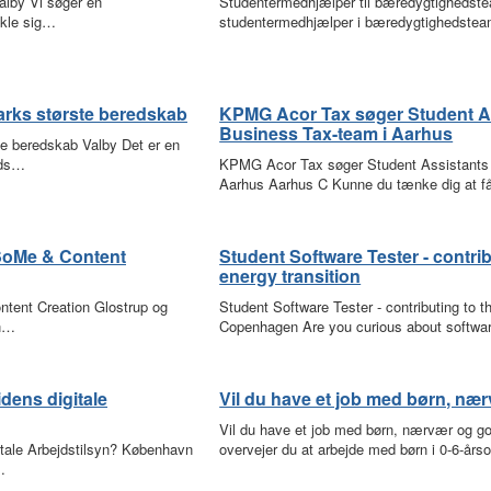
alby Vi søger en
Studentermedhjælper til bæredygtigheds
ikle sig…
studentermedhjælper i bæredygtighedstea
arks største beredskab
KPMG Acor Tax søger Student Ass
Business Tax-team i Aarhus
te beredskab Valby Det er en
eds…
KPMG Acor Tax søger Student Assistants t
Aarhus Aarhus C Kunne du tænke dig at 
 SoMe & Content
Student Software Tester - contri
energy transition
ntent Creation Glostrup og
Student Software Tester - contributing to t
en…
Copenhagen Are you curious about softwa
idens digitale
Vil du have et job med børn, næ
Vil du have et job med børn, nærvær og g
gitale Arbejdstilsyn? København
overvejer du at arbejde med børn i 0-6-år
…