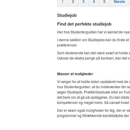
1
2
3
4
5
Næste
Studiejob
Find det perfekte studiejob
Her hos Studenterguiden har vi samlet de nyest
I denne sektion om Studiejobs kan du finde et u
præferencer.
Som studerende kan det være svært at holde et s
Udover de ekstra penge på kontoen, kan det vær
Masser af muligheder
Vi sørger for at holde siden opdateret med de n
hos Studenterguiden, at du indskrænker din søg
søger Studiejob, Praktik/Graduate eller en Fuldt
det bare om at gå på opdagelse. Du kan både fi
kompetencer og meget mere. Så uanset hvad du 
Der er skam også muligheder for dig, der er 
programmer og tiltrækkende kandidatjobs der kan