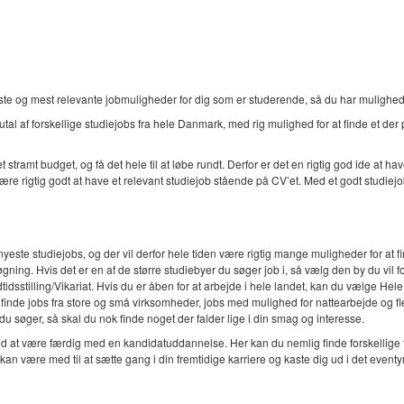
e og mest relevante jobmuligheder for dig som er studerende, så du har mulighed fo
tal af forskellige studiejobs fra hele Danmark, med rig mulighed for at finde et der
tramt budget, og få det hele til at løbe rundt. Derfor er det en rigtig god ide at ha
e rigtig godt at have et relevant studiejob stående på CV’et. Med et godt studiejo
yeste studiejobs, og der vil derfor hele tiden være rigtig mange muligheder for at fin
ning. Hvis det er en af de større studiebyer du søger job i, så vælg den by du vil f
idsstilling/Vikariat. Hvis du er åben for at arbejde i hele landet, kan du vælge Hele
nde jobs fra store og små virksomheder, jobs med mulighed for nattearbejde og flek
søger, så skal du nok finde noget der falder lige i din smag og interesse.
ved at være færdig med en kandidatuddannelse. Her kan du nemlig finde forskellige
 være med til at sætte gang i din fremtidige karriere og kaste dig ud i det eventyr