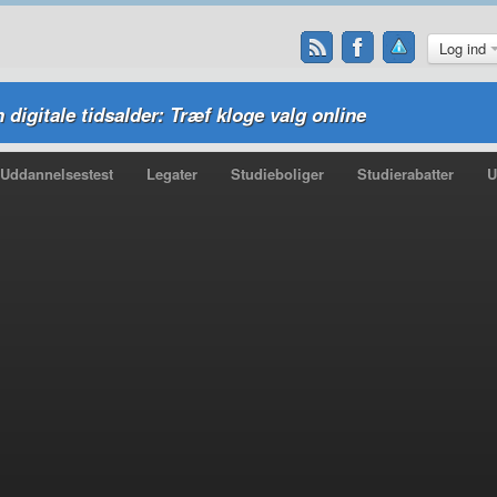
Log ind
n digitale tidsalder: Træf kloge valg online
Uddannelsestest
Legater
Studieboliger
Studierabatter
U