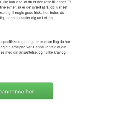
kke kan vise, at du er den rette til jobbet. Et
e evner, så er det svært at få job, uanset
se dig til nogle gode tricks her, inden du
ig, inden du kaster dig ud i et job.
specifikke regler og der er visse ting du har
 og din arbejdsgiver. Denne kontakt er din
lse med din ansættelse, og hvilke krav og
jobannonce her