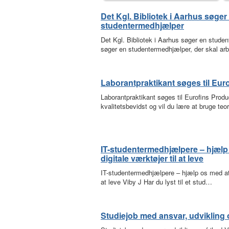
Det Kgl. Bibliotek i Aarhus søger
studentermedhjælper
Det Kgl. Bibliotek i Aarhus søger en stud
søger en studentermedhjælper, der skal ar
Laborantpraktikant søges til Eur
Laborantpraktikant søges til Eurofins Produ
kvalitetsbevidst og vil du lære at bruge teo
IT-studentermedhjælpere – hjælp 
digitale værktøjer til at leve
IT-studentermedhjælpere – hjælp os med at f
at leve Viby J Har du lyst til et stud…
Studiejob med ansvar, udvikling 