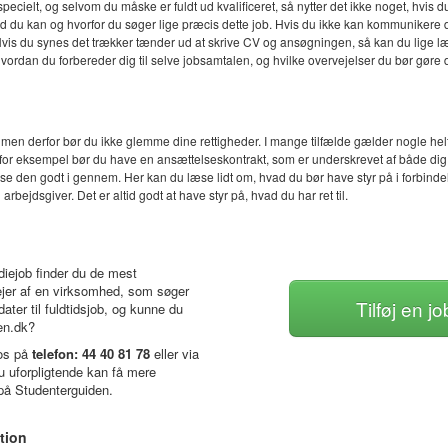
elt, og selvom du måske er fuldt ud kvalificeret, så nytter det ikke noget, hvis du i
du kan og hvorfor du søger lige præcis dette job. Hvis du ikke kan kommunikere din
g. Hvis du synes det trækker tænder ud at skrive CV og ansøgningen, så kan du lige læ
 hvordan du forbereder dig til selve jobsamtalen, og hvilke overvejelser du bør gøre d
 men derfor bør du ikke glemme dine rettigheder. I mange tilfælde gælder nogle helt 
m for eksempel bør du have en ansættelseskontrakt, som er underskrevet af både dig
se den godt i gennem. Her kan du læse lidt om, hvad du bør have styr på i forbinde
rbejdsgiver. Det er altid godt at have styr på, hvad du har ret til.
diejob finder du de mest
ejer af en virksomhed, som søger
Tilføj en 
dater til fuldtidsjob, og kunne du
en.dk?
 os på
telefon: 44 40 81 78
eller via
du uforpligtende kan få mere
på Studenterguiden.
tion