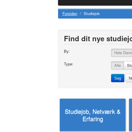
Forsiden
/
Studiejob
Find dit nye studiej
By:
Hele Dan
Type:
Alle
St
Studiejob, Netværk &
Erfaring