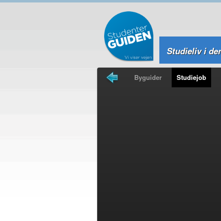
Studieliv i de
Forsiden
Byguider
Studiejob
Studierejser