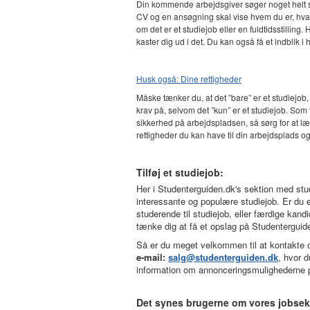
Din kommende arbejdsgiver søger noget helt speci
CV og en ansøgning skal vise hvem du er, hvad 
om det er et studiejob eller en fuldtidsstillin
kaster dig ud i det. Du kan også få et indblik i
Husk også: Dine rettigheder
Måske tænker du, at det ”bare” er et studiejob,
krav på, selvom det ”kun” er et studiejob. So
sikkerhed på arbejdspladsen, så sørg for at læ
rettigheder du kan have til din arbejdsplads og a
Tilføj et studiejob:
Her i Studenterguiden.dk's sektion med stu
interessante og populære studiejob. Er du 
studerende til studiejob, eller færdige kandi
tænke dig at få et opslag på Studenterguid
Så er du meget velkommen til at kontakte
e-mail:
salg@studenterguiden.dk
, hvor 
information om annonceringsmulighederne 
Det synes brugerne om vores jobsek