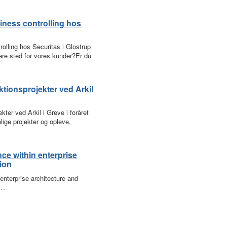
iness controlling hos
rolling hos Securitas i Glostrup
gere sted for vores kunder?Er du
ktionsprojekter ved Arkil
kter ved Arkil i Greve i foråret
lige projekter og opleve,
nce within enterprise
tion
enterprise architecture and
h…