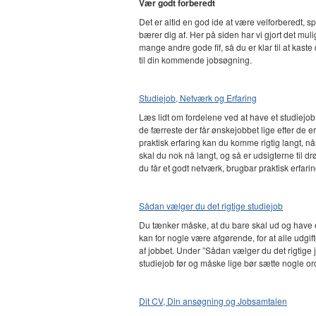
Vær godt forberedt
Det er altid en god ide at være velforberedt, s
bærer dig af. Her på siden har vi gjort det muli
mange andre gode fif, så du er klar til at kaste
til din kommende jobsøgning.
Studiejob, Netværk og Erfaring
Læs lidt om fordelene ved at have et studiejob
de færreste der får ønskejobbet lige efter de
praktisk erfaring kan du komme rigtig langt, n
skal du nok nå langt, og så er udsigterne til
du får et godt netværk, brugbar praktisk erfari
Sådan vælger du det rigtige studiejob
Du tænker måske, at du bare skal ud og have et 
kan for nogle være afgørende, for at alle udgi
af jobbet. Under ”Sådan vælger du det rigtige jo
studiejob før og måske lige bør sætte nogle or
Dit CV, Din ansøgning og Jobsamtalen