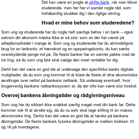
Det kan være en jungle at
skifte bank
, når man bliver
studerende, men her har vi samlet nogle råd, som
forhåbentlig skubber dig i den rigtige retning.
Hvad er mine behov som studeredene?
Som ung og studerende har du nogle helt særlige behov i en bank – også
selvom din økonomi måske ikke er så stor, som en der har været på
arbejdsmarkedet i mange år. Som ung og studerende har du almindeligvis
brug for en lønkonto, et hævekort og en opsparingskonto, du kan sætte
overskydende penge ind på. De fleste banker har en samlet pakke med de
tre ting, så du som ung blot skal vælge den mest rentable for dig.
Dertil kan det være en god ide at undersøge den specifikke banks digitale
muligheder, da du som ung kommer til at klare de fleste af dine økonomiske
ændringer over nettet på bankens netbank. Så undersøg eventuelt, hvor
brugervenlig bankens netbankssystem er, da der ofte kan være stor forskel.
Overvej bankens åbningstider og rådgivningsniveau
Som ung har du sikkert ikke snakket særlig meget med din bank før. Dette
kommer nok til at ændre sig, da du nu selv skal tage stilling til en masse
økonomiske ting. Derfor kan det være en god ide at tænke på bankens
åbningstider. De fleste bankers fysiske åbningstider er mellem klokken 10
og 16 på hverdagene.