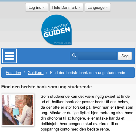
Log ind
Hele Danmark
Language
Søg
Forsiden
/
Guldkorn
/
Find den bedste bank som ung studerende
Find den bedste bank som ung studerende
Som studerende kan det være rigtig svært at finde
ud af, hvilken bank der passer bedst til ens behov,
da der ofte er stor forskel på, hvor man er i livet som
ung. Måske er du lige flyttet hjemmefra og skal have
din økonomi til at fungere, eller måske har du et
deltidsjob, hvor pengene skal overføres til en
opsparingskonto med den bedste rente.