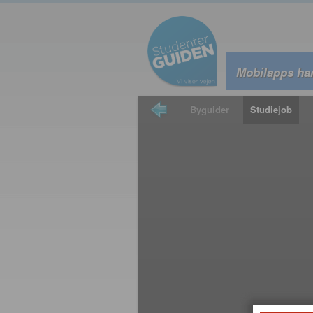
Mobilapps har
Forsiden
Byguider
Studiejob
Studierejser