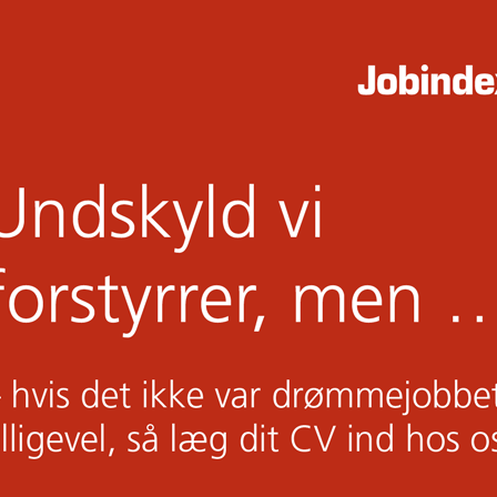
edhjælper inden for kvantitative data og analyse i statslig styrelse
vantitative data og analyse i statslig
antitative data og analyse i statslig
 har du lyst til at udvikle og bringe dine kompetencer
 PowerBI og Excel, kodning i DST’s
åndtering af aktindsigter og understøttelse af
og international rekruttering?
ælper?
 studiejobbet på StudenterGuiden.dk