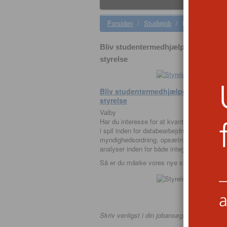
Forsiden
/
Studiejob
/
Bliv studenterm
Bliv studentermedhjælper inden for k
styrelse
Bliv studentermedhjælper inden for kv
styrelse
Valby
Har du interesse for at kvantitative data og
i spil inden for databearbejdning i fx SAS,
myndighedsordning, opsætning af surveys, h
analyser inden for både integrationsområdet 
Så er du måske vores nye studentermedhj
Skriv venligst i din jobansøgning, at du så