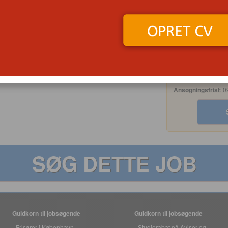
Samarbejdsområde,
Hovedstaden, Sjæll
Valby, Øresundsre
Opslået
: 09/07/202
Ansøgningsfrist
: 
SØG DETTE JOB
Guldkorn til jobsøgende
Guldkorn til jobsøgende
Frisører i København
Studierabat på Aviser og