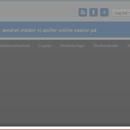
Log ind
 ændret måden vi spiller online casino på
Uddannelsestest
Legater
Studieboliger
Studierabatter
U