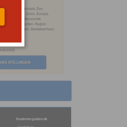
Adresse
:
Område
: Danmark, Den
Europæiske Union, Europa,
Europæisk Økonomisk
 København, Norden, Region
and, Skandinavien, Storkøbenhavn,
gionen
6
09/08/2026
SØG STILLINGEN
Studenterguiden.dk
Kontakt os