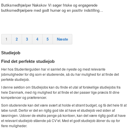
Butiksmedhjælper Nakskov Vi søger friske og engagerede
butiksmedhjælpere med godt humør og en positiv indstilling…
1
2
3
4
5
Næste
Studiejob
Find det perfekte studiejob
Her hos Studenterguiden har vi samlet de nyeste og mest relevante
jobmuligheder for dig som er studerende, så du har mulighed for at finde det
perfekte studiejob.
I denne sektion om Studiejobs kan du finde et utal af forskellige studiejobs fra
hele Danmark, med rig mulighed for at finde et der passer lige præcis til dine
kompetencer og præferencer.
Som studerende kan det være svært at holde et stramt budget, og få det hele til at
løbe rundt. Derfor er det en rigtig god ide at have et studiejob ved siden af
læsningen. Udover de ekstra penge på kontoen, kan det være rigtig godt at have
et relevant studiejob stående på CV’et. Med et godt studiejob åbner du op for
flere muligheder.