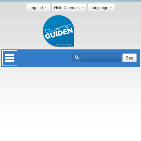
Log ind
Hele Danmark
Language
Søg