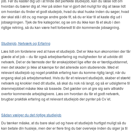
job. Før du kaster dig ud i at finde det perfekte studiejob, kan du læse lidt om
hvordan du bærer dig af. Her på siden har vi gjort det muligt for dig at læse lidt
om hvordan du finder et godt studejob, hvad du skal huske inden du søger, hvad
der skal stå i dit cv, og mange andre gode fif, så du er klar til at kaste dig ud i
jobsøgningen. Tjek de fire kategorier, og se om du ikke kan få et skub i den
rigtige retning, så du kan være helt forberedt til din kommende jobsøgning.
Studiejob, Netværk og Erfaring
Læs lidt om fordelene ved at have et studiejob. Det er ikke kun økonomien der får
glæde af et job – du får også arbejdserfaring og muligheden for at udvide dit
netværk. Det er de færreste der får ønskejobbet lige efter de er færdiguddannet,
men det skader jo ikke at kæmpe for det allerede som studerende. Med et
relevant studiejob og noget praktisk erfaring kan du komme rigtig langt, når du
engang skal på arbejdsmarked. Hvis du får et relevant studiejob, skaber et stærkt
netværk og knokler med dit studie, så skal du nok nå langt, og så er udsigterne til
drømmejobbet måske ikke så tossede. Det gælder om at gre sig selv attraktiv
overfor kommende arbejdsgivere. Læs om hvordan du får et godt netværk,
brugbar praktisk erfaring og et relevant studiejob der pynter på Cv´et.
Sådan vælger du det rigtige studiejob
Du tænker måske, at du bare skal ud og have et studiejob hurtigst muligt så du
kan betale din husleje, men der er flere ting du bør overveje inden du siger ja til