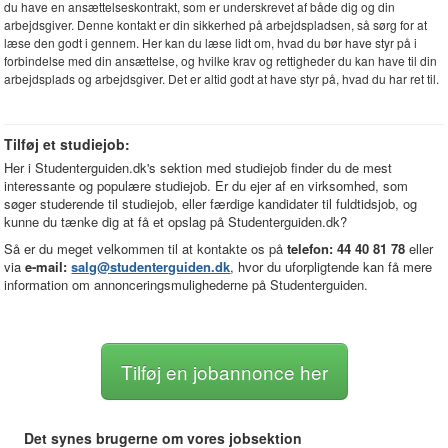
du have en ansættelseskontrakt, som er underskrevet af både dig og din
arbejdsgiver. Denne kontakt er din sikkerhed på arbejdspladsen, så sørg for at
læse den godt i gennem. Her kan du læse lidt om, hvad du bør have styr på i
forbindelse med din ansættelse, og hvilke krav og rettigheder du kan have til din
arbejdsplads og arbejdsgiver. Det er altid godt at have styr på, hvad du har ret til.
Tilføj et studiejob:
Her i Studenterguiden.dk's sektion med studiejob finder du de mest
interessante og populære studiejob. Er du ejer af en virksomhed, som
søger studerende til studiejob, eller færdige kandidater til fuldtidsjob, og
kunne du tænke dig at få et opslag på Studenterguiden.dk?
Så er du meget velkommen til at kontakte os på
telefon: 44 40 81 78
eller
via
e-mail:
salg@studenterguiden.dk
, hvor du uforpligtende kan få mere
information om annonceringsmulighederne på Studenterguiden.
Tilføj en jobannonce her
Det synes brugerne om vores jobsektion