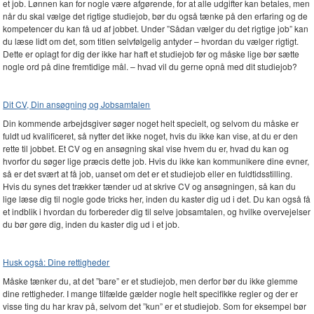
et job. Lønnen kan for nogle være afgørende, for at alle udgifter kan betales, men
når du skal vælge det rigtige studiejob, bør du også tænke på den erfaring og de
kompetencer du kan få ud af jobbet. Under ”Sådan vælger du det rigtige job” kan
du læse lidt om det, som titlen selvfølgelig antyder – hvordan du vælger rigtigt.
Dette er oplagt for dig der ikke har haft et studiejob før og måske lige bør sætte
nogle ord på dine fremtidige mål. – hvad vil du gerne opnå med dit studiejob?
Dit CV, Din ansøgning og Jobsamtalen
Din kommende arbejdsgiver søger noget helt specielt, og selvom du måske er
fuldt ud kvalificeret, så nytter det ikke noget, hvis du ikke kan vise, at du er den
rette til jobbet. Et CV og en ansøgning skal vise hvem du er, hvad du kan og
hvorfor du søger lige præcis dette job. Hvis du ikke kan kommunikere dine evner,
så er det svært at få job, uanset om det er et studiejob eller en fuldtidsstilling.
Hvis du synes det trækker tænder ud at skrive CV og ansøgningen, så kan du
lige læse dig til nogle gode tricks her, inden du kaster dig ud i det. Du kan også få
et indblik i hvordan du forbereder dig til selve jobsamtalen, og hvilke overvejelser
du bør gøre dig, inden du kaster dig ud i et job.
Husk også: Dine rettigheder
Måske tænker du, at det ”bare” er et studiejob, men derfor bør du ikke glemme
dine rettigheder. I mange tilfælde gælder nogle helt specifikke regler og der er
visse ting du har krav på, selvom det ”kun” er et studiejob. Som for eksempel bør