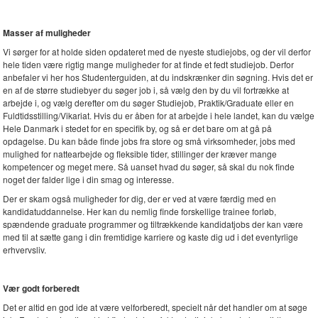
Masser af muligheder
Vi sørger for at holde siden opdateret med de nyeste studiejobs, og der vil derfor
hele tiden være rigtig mange muligheder for at finde et fedt studiejob. Derfor
anbefaler vi her hos Studenterguiden, at du indskrænker din søgning. Hvis det er
en af de større studiebyer du søger job i, så vælg den by du vil fortrække at
arbejde i, og vælg derefter om du søger Studiejob, Praktik/Graduate eller en
Fuldtidsstilling/Vikariat. Hvis du er åben for at arbejde i hele landet, kan du vælge
Hele Danmark i stedet for en specifik by, og så er det bare om at gå på
opdagelse. Du kan både finde jobs fra store og små virksomheder, jobs med
mulighed for nattearbejde og fleksible tider, stillinger der kræver mange
kompetencer og meget mere. Så uanset hvad du søger, så skal du nok finde
noget der falder lige i din smag og interesse.
Der er skam også muligheder for dig, der er ved at være færdig med en
kandidatuddannelse. Her kan du nemlig finde forskellige trainee forløb,
spændende graduate programmer og tiltrækkende kandidatjobs der kan være
med til at sætte gang i din fremtidige karriere og kaste dig ud i det eventyrlige
erhvervsliv.
Vær godt forberedt
Det er altid en god ide at være velforberedt, specielt når det handler om at søge