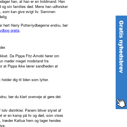
opdager han, at han er en troldmand. Han
d og sin families død. Mens han udforsker
, som kan give evigt liv. Sammen
elig.
ar hørt Harry Potter-lydbøgerne endnu, bør
lydbog gratis
.
der.
 lukket. Da Pippa Fitz-Amobi hører om
 Hun møder meget modstand fra
for at Pippa ikke lærer sandheden at
older dig til ilden som lytter.
nu, bør du klart overveje at gøre det.
olv distrikter. Panem bliver styret af
et er en kamp på liv og død, som vises
et, træder Kattua frem og tager hendes
ive.