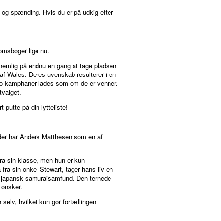
 og spænding. Hvis du er på udkig efter
domsbøger lige nu.
r nemlig på endnu en gang at tage pladsen
af Wales. Deres uvenskab resulterer i en
 to kamphaner lades som om de er venner.
tvalget.
putte på din lytteliste!
, der har Anders Matthesen som en af
 fra sin klasse, men hun er kun
fra sin onkel Stewart, tager hans liv en
l et japansk samuraisamfund. Den ternede
 ønsker.
selv, hvilket kun gør fortællingen