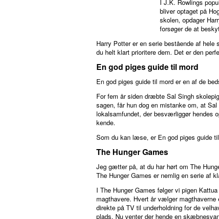
I J.K. Rowlings popu
bliver optaget på Ho
skolen, opdager Har
forsøger de at besky
Harry Potter er en serie bestående af hele 
du helt klart prioritere dem. Det er den per
En god piges guide til mord
En god piges guide til mord er en af de beds
For fem år siden dræbte Sal Singh skolepige
sagen, får hun dog en mistanke om, at Sal 
lokalsamfundet, der besværliggør hendes opk
kende.
Som du kan læse, er En god piges guide til m
The Hunger Games
Jeg gætter på, at du har hørt om The Hunge
The Hunger Games er nemlig en serie af klas
I The Hunger Games følger vi pigen Kattua (
magthavere. Hvert år vælger magthaverne en
direkte på TV til underholdning for de velha
plads. Nu venter der hende en skæbnesvang