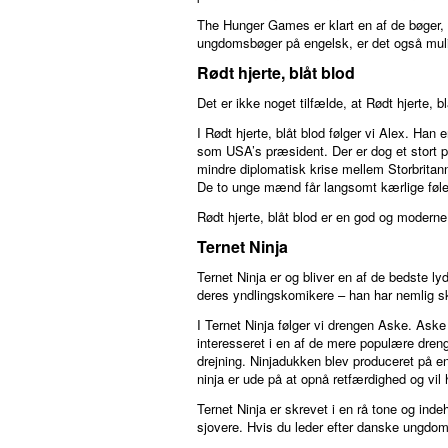
The Hunger Games er klart en af de bøger,
ungdomsbøger på engelsk, er det også muli
Rødt hjerte, blåt blod
Det er ikke noget tilfælde, at Rødt hjerte, 
I Rødt hjerte, blåt blod følger vi Alex. Ha
som USA’s præsident. Der er dog et stort p
mindre diplomatisk krise mellem Storbrita
De to unge mænd får langsomt kærlige følel
Rødt hjerte, blåt blod er en god og moderne
Ternet Ninja
Ternet Ninja er og bliver en af de bedste 
deres yndlingskomikere – han har nemlig s
I Ternet Ninja følger vi drengen Aske. Aske
interesseret i en af de mere populære dreng
drejning. Ninjadukken blev produceret på en
ninja er ude på at opnå retfærdighed og vi
Ternet Ninja er skrevet i en rå tone og ind
sjovere. Hvis du leder efter danske ungdoms