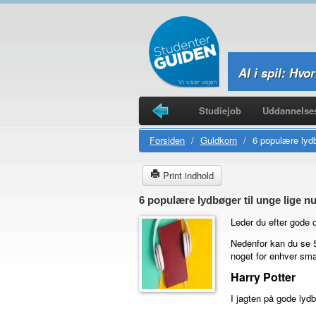
AI i spil: Hv
Forsiden
Byguider
Studiejob
Uddannelses
Studierejser
Forsiden
/
Guldkorn
/
6 populære lydb
Print indhold
6 populære lydbøger til unge lige n
Leder du efter gode
Nedenfor kan du se 5
noget for enhver sm
Harry Potter
I jagten på gode lyd