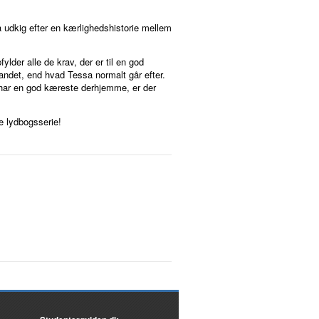
å udkig efter en kærlighedshistorie mellem
lder alle de krav, der er til en god
andet, end hvad Tessa normalt går efter.
a har en god kæreste derhjemme, er der
e lydbogsserie!