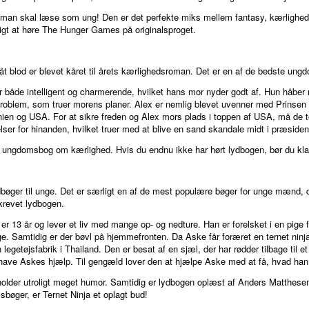
 man skal læse som ung! Den er det perfekte miks mellem fantasy, kærlighed
gt at høre The Hunger Games på originalsproget.
blåt blod er blevet kåret til årets kærlighedsroman. Det er en af de bedste ung
n er både intelligent og charmerende, hvilket hans mor nyder godt af. Hun håbe
roblem, som truer morens planer. Alex er nemlig blevet uvenner med Prinsen 
nnien og USA. For at sikre freden og Alex mors plads i toppen af USA, må de
ser for hinanden, hvilket truer med at blive en sand skandale midt i præsiden
 ungdomsbog om kærlighed. Hvis du endnu ikke har hørt lydbogen, bør du klart 
lydbøger til unge. Det er særligt en af de mest populære bøger for unge mænd
krevet lydbogen.
 er 13 år og lever et liv med mange op- og nedture. Han er forelsket i en pige
e. Samtidig er der bøvl på hjemmefronten. Da Aske får foræret en ternet ninja 
 legetøjsfabrik i Thailand. Den er besat af en sjæl, der har rødder tilbage ti
l have Askes hjælp. Til gengæld lover den at hjælpe Aske med at få, hvad han
eholder utroligt meget humor. Samtidig er lydbogen oplæst af Anders Matthesen 
bøger, er Ternet Ninja et oplagt bud!