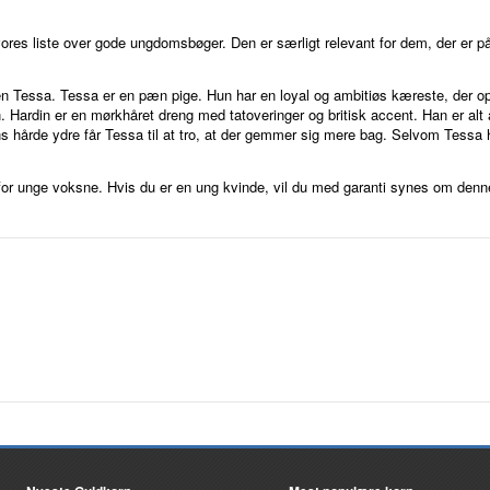
vores liste over gode ungdomsbøger. Den er særligt relevant for dem, der er p
gen Tessa. Tessa er en pæn pige. Hun har en loyal og ambitiøs kæreste, der opfy
Hardin er en mørkhåret dreng med tatoveringer og britisk accent. Han er alt 
dins hårde ydre får Tessa til at tro, at der gemmer sig mere bag. Selvom Tess
for unge voksne. Hvis du er en ung kvinde, vil du med garanti synes om denn