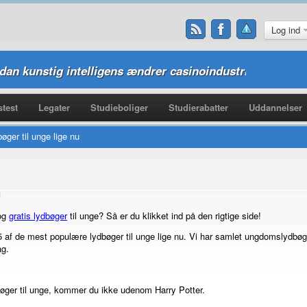
Log ind
ordan kunstig intelligens ændrer casinoindustrien
test
Legater
Studieboliger
Studierabatter
Uddannelser
øger til unge lige nu
u
 og
gratis lydbøger
til unge? Så er du klikket ind på den rigtige side!
 af de mest populære lydbøger til unge lige nu. Vi har samlet ungdomslydbøger 
ag.
bøger til unge, kommer du ikke udenom Harry Potter.