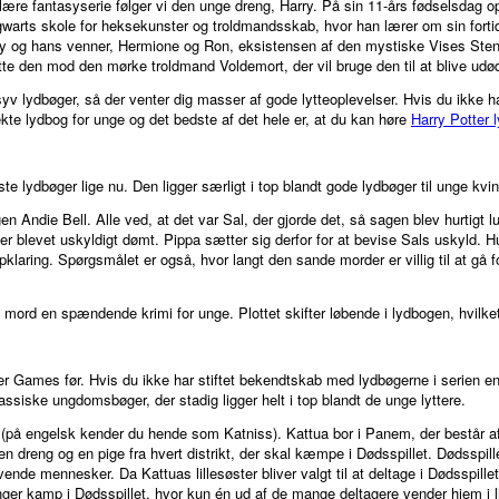
lære fantasyserie følger vi den unge dreng, Harry. På sin 11-års fødselsdag 
gwarts skole for heksekunster og troldmandsskab, hvor han lærer om sin forti
ry og hans venner, Hermione og Ron, eksistensen af den mystiske Vises Sten
tte den mod den mørke troldmand Voldemort, der vil bruge den til at blive udød
syv lydbøger, så der venter dig masser af gode lytteoplevelser. Hvis du ikke h
fekte lydbog for unge og det bedste af det hele er, at du kan høre
Harry Potter 
te lydbøger lige nu. Den ligger særligt i top blandt gode lydbøger til unge kvin
n Andie Bell. Alle ved, at det var Sal, der gjorde det, så sagen blev hurtigt
er blevet uskyldigt dømt. Pippa sætter sig derfor for at bevise Sals uskyld.
laring. Spørgsmålet er også, hvor langt den sande morder er villig til at gå 
ord en spændende krimi for unge. Plottet skifter løbende i lydbogen, hvilket h
r Games før. Hvis du ikke har stiftet bekendtskab med lydbøgerne i serien end
siske ungdomsbøger, der stadig ligger helt i top blandt de unge lyttere.
på engelsk kender du hende som Katniss). Kattua bor i Panem, der består af t
 dreng og en pige fra hvert distrikt, der skal kæmpe i Dødsspillet. Dødsspill
vende mennesker. Da Kattuas lillesøster bliver valgt til at deltage i Dødsspill
er kamp i Dødsspillet, hvor kun én ud af de mange deltagere vender hjem i l