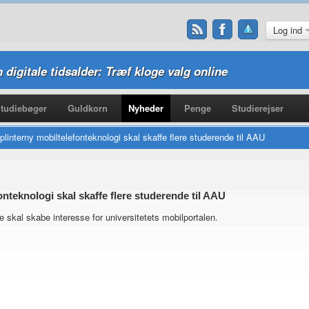
Log ind
n digitale tidsalder: Træf kloge valg online
tudiebøger
Guldkorn
Nyheder
Penge
Studierejser
interny mobiltelefonteknologi skal skaffe flere studerende til AAU
nteknologi skal skaffe flere studerende til AAU
skal skabe interesse for universitetets mobilportalen.