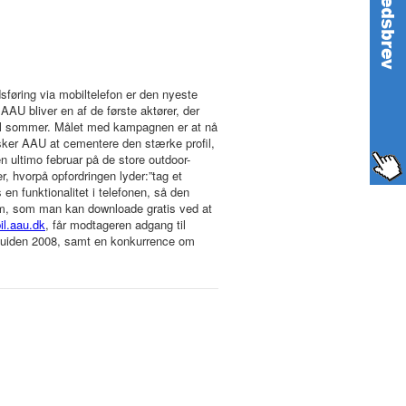
sføring via mobiltelefon er den nyeste
AU bliver en af de første aktører, der
 til sommer. Målet med kampagnen er at nå
nsker AAU at cementere den stærke profil,
 ultimo februar på de store outdoor-
r, hvorpå opfordringen lyder:”tag et
 en funktionalitet i telefonen, så den
am, som man kan downloade gratis ved at
il.aau.dk
, får modtageren adgang til
eguiden 2008, samt en konkurrence om