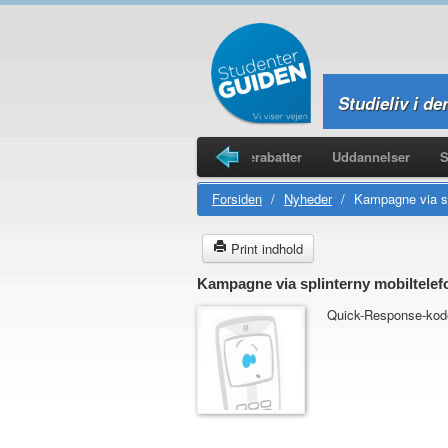
Studieliv i de
Legater
Studieboliger
Studierabatter
Uddannelser
S
Forsiden
/
Nyheder
/
Kampagne via spl
Print indhold
Kampagne via splinterny mobiltelefo
Quick-Response-kode 