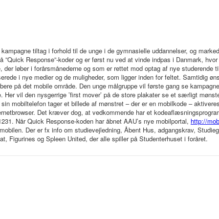
 kampagne tiltag i forhold til de unge i de gymnasielle uddannelser, og marked
 ”Quick Response”-koder og er først nu ved at vinde indpas i Danmark, hvor A
e, der løber i forårsmånederne og som er rettet mod optag af nye studerende
serede i nye medier og de muligheder, som ligger inden for feltet. Samtidig ø
øbere på det mobile område. Den unge målgruppe vil første gang se kampagnen
. Her vil den nysgerrige ’first mover’ på de store plakater se et særligt mønste
sin mobiltelefon tager et billede af mønstret – der er en mobilkode – aktiveres
nternetbrowser. Det kræver dog, at vedkommende har et kodeaflæsningsprogr
231. Når Quick Response-koden har åbnet AAU’s nye mobilportal,
http://mob
 mobilen. Der er fx info om studievejledning, Åbent Hus, adgangskrav, Studi
at, Figurines og Spleen United, der alle spiller på Studenterhuset i foråret.