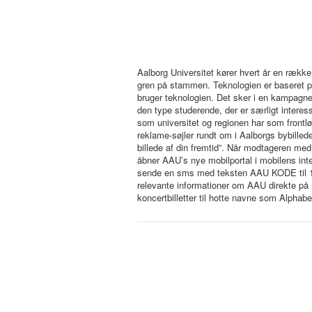
Aalborg Universitet kører hvert år en række
gren på stammen. Teknologien er baseret på
bruger teknologien. Det sker i en kampagn
den type studerende, der er særligt interes
som universitet og regionen har som frontl
reklame-søjler rundt om i Aalborgs bybillede
billede af din fremtid”. Når modtageren med 
åbner AAU’s nye mobilportal i mobilens i
sende en sms med teksten AAU KODE til 1
relevante informationer om AAU direkte på
koncertbilletter til hotte navne som Alphabe