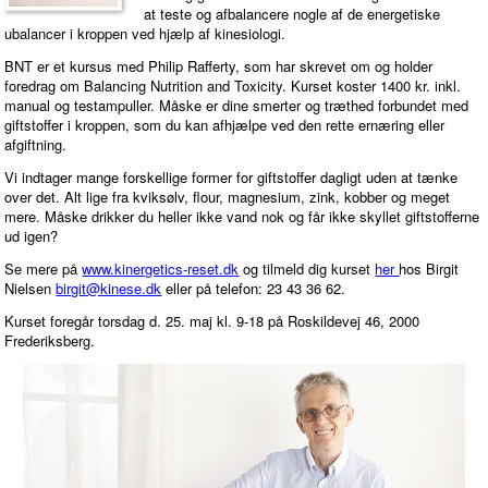
at teste og afbalancere nogle af de energetiske
ubalancer i kroppen ved hjælp af kinesiologi.
BNT er et kursus med Philip Rafferty, som har skrevet om og holder
foredrag om Balancing Nutrition and Toxicity. Kurset koster 1400 kr. inkl.
manual og testampuller. Måske er dine smerter og træthed forbundet med
giftstoffer i kroppen, som du kan afhjælpe ved den rette ernæring eller
afgiftning.
Vi indtager mange forskellige former for giftstoffer dagligt uden at tænke
over det. Alt lige fra kviksølv, flour, magnesium, zink, kobber og meget
mere. Måske drikker du heller ikke vand nok og får ikke skyllet giftstofferne
ud igen?
Se mere på
www.kinergetics-reset.dk
og tilmeld dig kurset
her
hos Birgit
Nielsen
birgit@kinese.dk
eller på telefon: 23 43 36 62.
Kurset foregår torsdag d. 25. maj kl. 9-18 på Roskildevej 46, 2000
Frederiksberg.