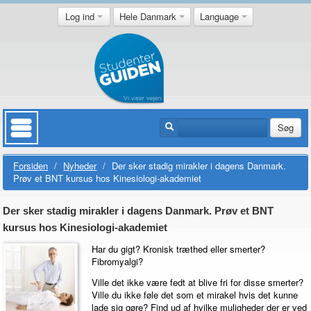
Log ind
Hele Danmark
Language
Søg
Forsiden
/
Nyheder
/
Der sker stadig mirakler i dagens Danmark.
Prøv et BNT kursus hos Kinesiologi-akademiet
Der sker stadig mirakler i dagens Danmark. Prøv et BNT
kursus hos Kinesiologi-akademiet
Har du gigt? Kronisk træthed eller smerter?
Fibromyalgi?
Ville det ikke være fedt at blive fri for disse smerter?
Ville du ikke føle det som et mirakel hvis det kunne
lade sig gøre? Find ud af hvilke muligheder der er ved