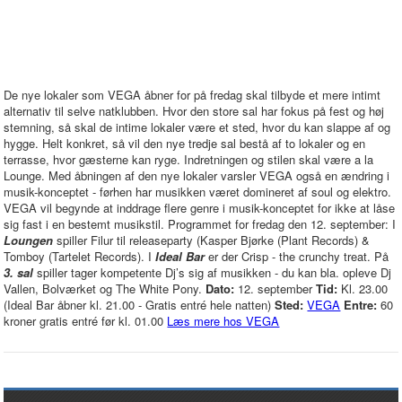
De nye lokaler som VEGA åbner for på fredag skal tilbyde et mere intimt
alternativ til selve natklubben. Hvor den store sal har fokus på fest og høj
stemning, så skal de intime lokaler være et sted, hvor du kan slappe af og
hygge. Helt konkret, så vil den nye tredje sal bestå af to lokaler og en
terrasse, hvor gæsterne kan ryge. Indretningen og stilen skal være a la
Lounge. Med åbningen af den nye lokaler varsler VEGA også en ændring i
musik-konceptet - førhen har musikken været domineret af soul og elektro.
VEGA vil begynde at inddrage flere genre i musik-konceptet for ikke at låse
sig fast i en bestemt musikstil. Programmet for fredag den 12. september: I
Loungen
spiller Filur til releaseparty (Kasper Bjørke (Plant Records) &
Tomboy (Tartelet Records). I
Ideal Bar
er der Crisp - the crunchy treat. På
3. sal
spiller tager kompetente Dj’s sig af musikken - du kan bla. opleve Dj
Vallen, Bolværket og The White Pony.
Dato:
12. september
Tid:
Kl. 23.00
(Ideal Bar åbner kl. 21.00 - Gratis entré hele natten)
Sted:
VEGA
Entre:
60
kroner gratis entré før kl. 01.00
Læs mere hos VEGA