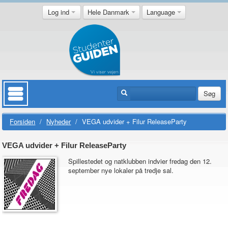
Log ind
Hele Danmark
Language
Søg
Forsiden
/
Nyheder
/
VEGA udvider + Filur ReleaseParty
VEGA udvider + Filur ReleaseParty
Spillestedet og natklubben indvier fredag den 12.
september nye lokaler på tredje sal.