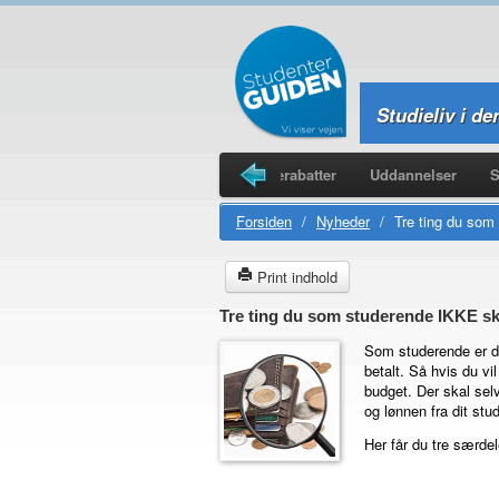
Studieliv i de
Legater
Studieboliger
Studierabatter
Uddannelser
S
Forsiden
/
Nyheder
/
Tre ting du som
Print indhold
Tre ting du som studerende IKKE s
Som studerende er de
betalt. Så hvis du v
budget. Der skal selv
og lønnen fra dit stu
Her får du tre særde