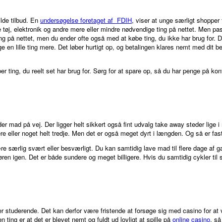
ilde tilbud. En
undersøgelse foretaget af FDIH
, viser at unge særligt shopper
e tøj, elektronik og andre mere eller mindre nødvendige ting på nettet. Men 
ng på nettet, men du ender ofte også med at købe ting, du ikke har brug for. D
lige en lille ting mere. Det løber hurtigt op, og betalingen klares nemt med dit 
ting, du reelt set har brug for. Sørg for at spare op, så du har penge på kont
der mad på vej. Der ligger helt sikkert også fint udvalg take away steder lige
 eller noget helt tredje. Men det er også meget dyrt i længden. Og så er fast
e særlig svært eller besværligt. Du kan samtidig lave mad til flere dage af g
øren igen. Det er både sundere og meget billigere. Hvis du samtidig cykler ti
studerende. Det kan derfor være fristende at forsøge sig med casino for at v
 ting er at det er blevet nemt og fuldt ud lovligt at spille på
online casino
, så