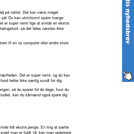
 tøj på nettet. Det kan være meget
pas på! Du kan utvivlsomt spare mange
et er super nemt lige at smide en ekstra
betalingskort, så det føles næsten ikke
oen til en ny computer eller andre store
 i nærheden. Det er super nemt, og du kan
food heller ikke særlig sundt for dig.
angen, så du sparer tid de dage, hvor du
l studiet, kan du såmænd også spare dig
inde lidt ekstra penge. En ting at sætte
 snart man er fuldt 18, kan man registrere