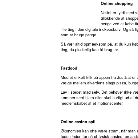
Online shopping
Nettet er fyldt med v
tillokkende at shopp
penge ved at købe ti
lille ting i den digitale indkøbskurv. Og så 
som at bruge penge.
Så vær altid opmærksom på, at du kun køber 
ting, du pludselig kan få brug for.
Fastfood
Med et enkelt klik på appen fra JustEat er 
vælge mellem alverdens slags pizza, burgere
Lav i stedet mad selv. Det behøver ikke vær
kommer sent hjem eller skal hurtigt ud af d
medlemskabet af et motionscenter.
Online casino spil
Økonomien kan ofte være stram, når man er 
foden inden for på et fysisk casino, en anden