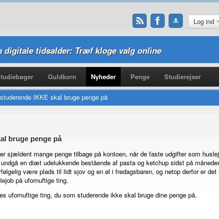
Log ind
n digitale tidsalder: Træf kloge valg online
tudiebøger
Guldkorn
Nyheder
Penge
Studierejser
 studerende IKKE skal bruge penge på
kal bruge penge på
r sjældent mange penge tilbage på kontoen, når de faste udgifter som husleje,
il undgå en diæt udelukkende bestående af pasta og ketchup sidst på måneden,
følgelig være plads til lidt sjov og en øl i fredagsbaren, og netop derfor er det
diejob på ufornuftige ting.
les ufornuftige ting, du som studerende ikke skal bruge dine penge på.