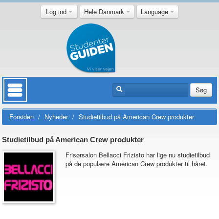
Log ind
Hele Danmark
Language
Søg
Forsiden
/
Nyheder
/
Studietilbud på American Crew produkter
Studietilbud på American Crew produkter
Frisørsalon Bellacci Frizisto har lige nu studietilbud
på de populære American Crew produkter til håret.