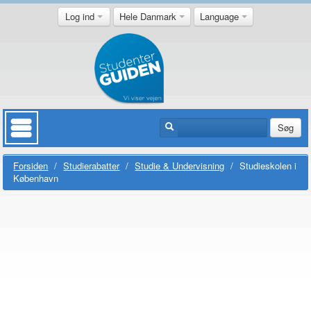
Log ind
Hele Danmark
Language
Søg
Forsiden
/
Studierabatter
/
Studie & Undervisning
/
Studieskolen i
København