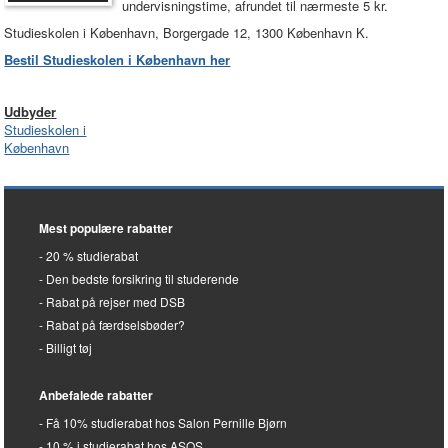
undervisningstime, afrundet til nærmeste 5 kr.
Studieskolen i København, Borgergade 12, 1300 København K.
Bestil Studieskolen i København her
Udbyder
Studieskolen i
København
Mest populære rabatter
20 % studierabat
Den bedste forsikring til studerende
Rabat på rejser med DSB
Rabat på færdselsbøder?
Billigt tøj
Anbefalede rabatter
Få 10% studierabat hos Salon Pernille Bjørn
10 % i studierabat hos ASOS