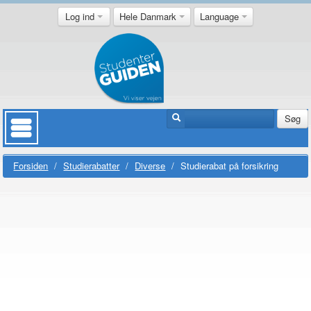
Log ind
Hele Danmark
Language
Søg
Forsiden
/
Studierabatter
/
Diverse
/
Studierabat på forsikring