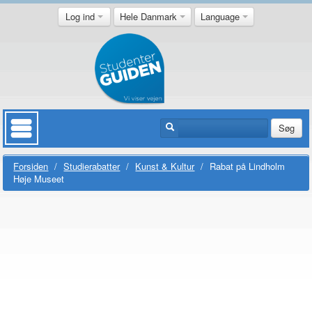
Log ind
Hele Danmark
Language
Søg
Forsiden
/
Studierabatter
/
Kunst & Kultur
/
Rabat på Lindholm
Høje Museet