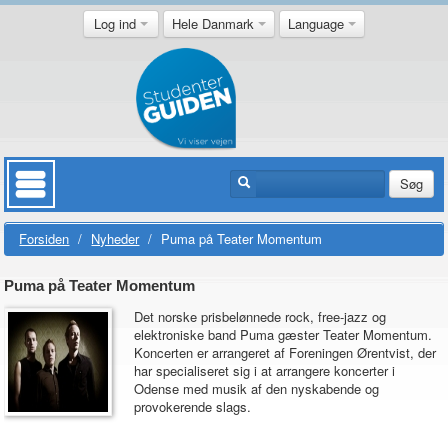
Log ind
Hele Danmark
Language
Søg
Forsiden
/
Nyheder
/
Puma på Teater Momentum
Puma på Teater Momentum
Det norske prisbelønnede rock, free-jazz og
elektroniske band Puma gæster Teater Momentum.
Koncerten er arrangeret af Foreningen Ørentvist, der
har specialiseret sig i at arrangere koncerter i
Odense med musik af den nyskabende og
provokerende slags.