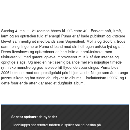
Søndag 4. maj kl. 21 (dørene åbnes kl. 20) entre 40,- Forvent saft, kraft,
larm og en optræden fuld af energi! Puma er af både publikum og kritikere
blevet sammenlignet med bands som Supersilent, MoHa og Scorch, trods
sammenligningerne er Puma et band med sin helt egen unikke lyd og stil.
Deres liveshows og optrædener er ikke lette at karakterisere, men
tilskueren vil med garanti opleve improviseret musik af den intense og
oprigtige slags. Og med en helt særlig balance mellem nøjagtige timede
rytmiske mønstre og grænseløse frit flydende spændinger. Puma blev i
2006 belønnet med den prestigefuld pris i hjemlandet Norge som årets unge
jazzmusikere og har siden da udgivet to albums – Isolationism i 2007, og i
dette forår er de atter klar med et dugfriskt album.
Senest opdaterede nyheder
Mobilapps har ændret måden vi spiller online casino på