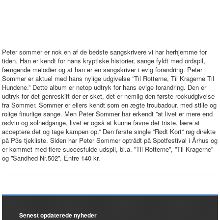
Peter sommer er nok en af de bedste sangskrivere vi har herhjemme for
tiden. Han er kendt for hans kryptiske historier, sange fyldt med ordspil,
fængende melodier og at han er en sangskriver i evig forandring. Peter
Sommer er aktuel med hans nylige udgivelse ”Til Rotterne, Til Kragerne Til
Hundene.” Dette album er netop udtryk for hans evige forandring. Den er
udtryk for det genreskift der er sket, det er nemlig den første rockudgivelse
fra Sommer. Sommer er ellers kendt som en ægte troubadour, med stille og
rolige finurlige sange. Men Peter Sommer har erkendt ”at livet er mere end
rødvin og solnedgange, livet er også at kunne favne det triste, lære at
acceptere det og tage kampen op.” Den første single ”Rødt Kort” røg direkte
på P3s tjekliste. Siden har Peter Sommer optrådt på Spotfestival i Århus og
er kommet med flere succesfulde udspil, bl.a. ”Til Rotterne”, ”Til Kragerne”
og ”Sandhed Nr.502”. Entre 140 kr.
Senest opdaterede nyheder