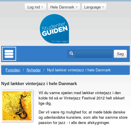
Log ind
Hele Danmark
Language
Søg
Forsiden
/
Nyheder
/
Nyd lækker vinterjazz i hele Danmark
Nyd lækker vinterjazz i hele Danmark
Vil du varme sjælen med lækker vinterjazz i den
kolde tid så er Vinterjazz Festival 2012 helt sikkert
lige dig.
Der vil være rig mulighed for, at møde både danske
og udenlandske kunstere, som alle har samme store
passion for jazz - i alle dens afskygninger.