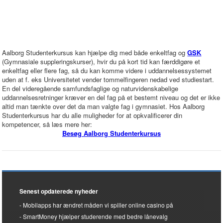
Aalborg Studenterkursus kan hjælpe dig med både enkeltfag og
GSK
(Gymnasiale suppleringskurser), hvir du på kort tid kan færddigøre et
enkeltfag eller flere fag, så du kan komme videre i uddannelsessystemet
uden at f. eks Universitetet vender tommelfingeren nedad ved studiestart.
En del videregående samfundsfaglige og naturvidenskabelige
uddannelsesretninger kræver en del fag på et bestemt niveau og det er ikke
altid man tænkte over det da man valgte fag i gymnasiet. Hos Aalborg
Studenterkursus har du alle muligheder for at opkvalificerer din
kompetencer, så læs mere her:
Besøg Aalborg Studenterkursus
Senest opdaterede nyheder
Mobilapps har ændret måden vi spiller online casino på
SmartMoney hjælper studerende med bedre lånevalg