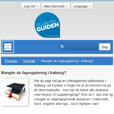
Log ind
Hele Danmark
Language
Søg
Forsiden
/
Nyheder
/
Mangler du fagsupplering i Aalborg?
Mangler du fagsupplering i Aalborg?
Har du søgt ind på en videregående uddannelse i
Aalborg, så krydser vi fingre for at du komme ind på
dit drømmestudie - men har du klaret alle skærene
med hensyn til suppleringsfag? Hvis du f. eks står og
mangler en adgangsgivende eksamen i matematik,
kemi, engelsk eller lign., så er hjælpen nær!