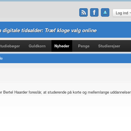
Log ind
n digitale tidsalder: Træf kloge valg online
tudiebøger
Guldkorn
Nyheder
Penge
Studierejser
de
r Bertel Haarder foreslår, at studerende på korte og mellemlange uddannelser