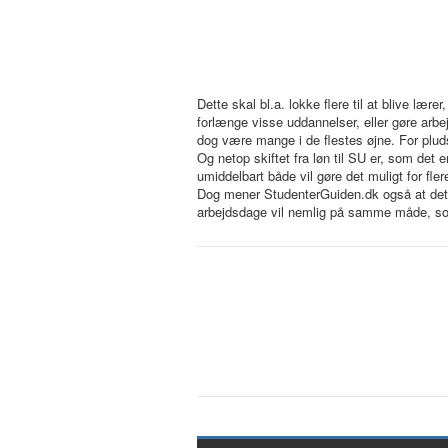
Dette skal bl.a. lokke flere til at blive lær
forlænge visse uddannelser, eller gøre arb
dog være mange i de flestes øjne. For pluds
Og netop skiftet fra løn til SU er, som det
umiddelbart både vil gøre det muligt for fl
Dog mener StudenterGuiden.dk også at det s
arbejdsdage vil nemlig på samme måde, som 