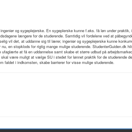
er, ingeniør og sygeplejerske. En sygeplerske kunne f.eks. få løn under praktik,
ejdsdagene længere for de studerende. Samtidig vil fordelene ved at påbegynd
elig vil det, at uddanne sig til lærer, ingeniør og sygeplejerske kunne konku
 er nu, en stopklods for rigtig mange mulige studerende. StudenterGuiden.dk hi
ere ufaglærte at få en uddannelse samt skabe et større udbud på arbejdsmarke
kal være muligt at vælge SU i stedet for lønnet praktik for de studerende d
faldet i indkomsten, skabe barrierer for visse mulige studerende.