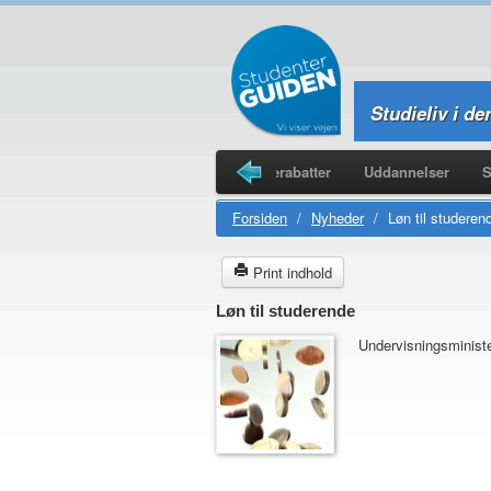
Studieliv i de
Legater
Studieboliger
Studierabatter
Uddannelser
S
Forsiden
/
Nyheder
/
Løn til studeren
Print indhold
Løn til studerende
Undervisningsministe