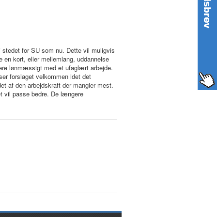
 i stedet for SU som nu. Dette vil muligvis
e en kort, eller mellemlang, uddannelse
rrere lønmæssigt med et ufaglært arbejde.
lser forslaget velkommen idet det
det af den arbejdskraft der mangler mest.
et vil passe bedre. De længere