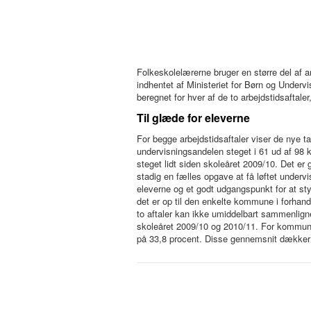
Folkeskolelærerne bruger en større del af a
indhentet af Ministeriet for Børn og Underv
beregnet for hver af de to arbejdstidsaftale
Til glæde for eleverne
For begge arbejdstidsaftaler viser de nye t
undervisningsandelen steget i 61 ud af 98 k
steget lidt siden skoleåret 2009/10. Det er
stadig en fælles opgave at få løftet undervi
eleverne og et godt udgangspunkt for at styr
det er op til den enkelte kommune i forhand
to aftaler kan ikke umiddelbart sammenlign
skoleåret 2009/10 og 2010/11. For kommune
på 33,8 procent. Disse gennemsnit dækker