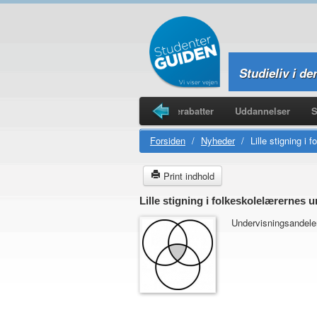
Studieliv i de
Legater
Studieboliger
Studierabatter
Uddannelser
S
Forsiden
/
Nyheder
/
Lille stigning i
Print indhold
Lille stigning i folkeskolelærernes
Undervisningsandelen 