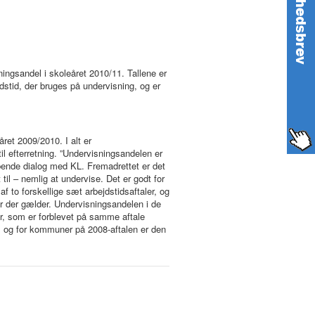
ningsandel i skoleåret 2010/11. Tallene er
dstid, der bruges på undervisning, og er
ret 2009/2010. I alt er
il efterretning. ”Undervisningsandelen er
øbende dialog med KL. Fremadrettet er det
til – nemlig at undervise. Det er godt for
f to forskellige sæt arbejdstidsaftaler, og
er der gælder. Undervisningsandelen i de
r, som er forblevet på samme aftale
, og for kommuner på 2008-aftalen er den