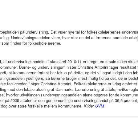
rbejdstiden på undervisning. Det viser nye tal for folkeskolelærernes undervis
isning. Undervisningsandelen viser, hvor stor en del af lærernes samlede arbej
r, som findes for folkeskolelærerne.
al, at undervisningsandelen i skoleåret 2010/11 er steget en smule siden skoleå
ommuner. Børne- og undervisningsminister Christine Antorini tager resultatet t
 godt, at kommunerne fortsat har fokus på dette, og det vil også indgå i den l
sningsandelen yderligere, så lærerne bruger mest mulig tid på det, de er bedst 
ke fagligheden,” siger Christine Antorini. Folkeskolelærerne er i dag omfattet a
ling med den lokale afdeling af Danmarks Lærerforening at aftale, hvilke regl
es, hvorfor udviklingen i undervisningsandelen alene opgøres for de kommune
r på 2005-aftalen er den gennemsnitlige undervisningsandel på 36,5 procent
 dog over store forskelle mellem kommunerne.
Kilde:
UVM