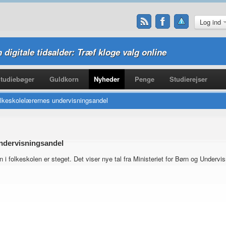
Log ind
n digitale tidsalder: Træf kloge valg online
tudiebøger
Guldkorn
Nyheder
Penge
Studierejser
 folkeskolelærernes undervisningsandel
 undervisningsandel
i folkeskolen er steget. Det viser nye tal fra Ministeriet for Børn og Undervis