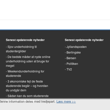
Senest opdaterede nyheder
Senest opdaterede nyheder
Sjov underholdning til
Jyllandsposten
studentergilder
Berlingske
De bedste måder at nyde online
Børsen
underholdning uden at bruge for
Politiken
meget
TV2
Weekendunderholdning for
studerende
3 økonomiske fejl de fleste
studerende begår – og hvordan
du undgår dem
Sådan kan du som studerende
få gavn af en A-kasse
. Denne information deles med tredjepart.
Læs mere >>