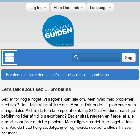
Log ind
Hele Danmark
Language
Søg
Forsiden
/
Nyheder
/
Let’s talk about sex … problems
Let’s talk about sex … problems
Sex er for nogle noget, vi sagtens kan tale om. Men hvad med problemer
med sex? Dem taler vi helst ikke om. Men faktisk er det tit problemer som
mange deler. Vidste du for eksempel at omkring 23% af verdens mandlige
befolkning lider af tidlig sædafgang? Det er altså næsten en fjerdel af alle
mænd, som lider af dette problem. Men alligevel er det ikke noget vi taler
om. Ved du hvad tidlig sædafgang er, og hvordan de behandles? Få svar
herunder.