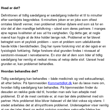
Hvad er det?
Definitionen af tidlig sædafgang er sædafgang indenfor et til to minutter
efter samlejets begyndelse. 5-minutters joken er en joke som oftest
omtales blandt venner, men problemet stikker dybere end som så for en
stor del af den mandlige befolkning – såvel som deres partnere. I manges
øjne regnes kvaliteten af sex ud fra varigheden. Og dette gør, at nogle
mænd kan frygte at de ikke holder længe nok. Problemet er før blevet
betragtet som et psykisk problem – som et problem som udelukkende
havde kilde i bevidstheden. Dog har nyere forskning vist at der også er en
fysiologisk forklaring. Ifølge forskere skal grunden findes i niveauet af
serotonin-niveauet i nervebanerne. En stor del af dem som lider af tidlig
sædafgang har nemlig et nedsat niveau af netop dette stof. Uanset hvad
grunden er, kan problemet behandles.
Hvordan behandles det?
Tidlig sædafgang kan behandles – både medicinsk og ved seksualterapi,
alt efter behov. På hjemmesiden
Kommertidligt.dk
kan du læse mere om,
hvordan tidlig sædafgang kan behandles. På hjemmesiden finder du
desuden en række gode råd til, hvordan man selv kan arbejde med
problemet. Et af de mest centrale er, at man bør dele problemet med sin
partner. Hvis problemet ikke bliver italesæt vil det blot vokse sig større. I
stedet anbefales det at afmystificere problemet. Undersøgelser viser nemlig
at par der taler åbent og ærligt omkring mandens seksuelle lidelse har