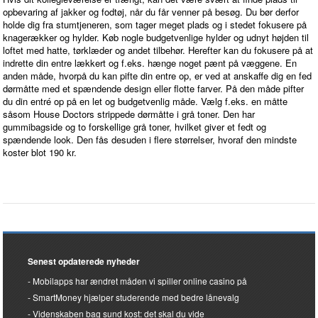
opbevaring af jakker og fodtøj, når du får venner på besøg. Du bør derfor
holde dig fra stumtjeneren, som tager meget plads og i stedet fokusere på
knagerækker og hylder. Køb nogle budgetvenlige hylder og udnyt højden til
loftet med hatte, tørklæder og andet tilbehør. Herefter kan du fokusere på at
indrette din entre lækkert og f.eks. hænge noget pænt på væggene. En
anden måde, hvorpå du kan pifte din entre op, er ved at anskaffe dig en fed
dørmåtte med et spændende design eller flotte farver. På den måde pifter
du din entré op på en let og budgetvenlig måde. Vælg f.eks. en måtte
såsom House Doctors strippede dørmåtte i grå toner. Den har
gummibagside og to forskellige grå toner, hvilket giver et fedt og
spændende look. Den fås desuden i flere størrelser, hvoraf den mindste
koster blot 190 kr.
Senest opdaterede nyheder
Mobilapps har ændret måden vi spiller online casino på
SmartMoney hjælper studerende med bedre lånevalg
Videnskaben bag sund kost: det skal du vide