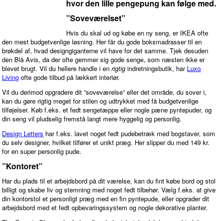
hvor den lille pengepung kan følge med.
”Soveværelset”
Hvis du skal ud og købe en ny seng, er IKEA ofte
den mest budgetvenlige løsning. Her får du gode boksmadrasser til en
brøkdel af, hvad designgiganterne vil have for det samme. Tjek desuden
den Blå Avis, da der ofte gemmer sig gode senge, som næsten ikke er
blevet brugt. Vil du hellere handle i en
rigtig
indretningsbutik, har
Luxo
Living
ofte gode tilbud på lækkert interiør.
Vil du derimod opgradere dit ”soveværelse” eller det område, du sover i,
kan du gøre rigtig meget for stilen og udtrykket med få budgetvenlige
tilføjelser. Køb f.eks. et fedt sengetæppe eller nogle pæne pyntepuder, og
din seng vil pludselig fremstå langt mere hyggelig og personlig.
Design Letters
har f.eks. lavet noget fedt pudebetræk med bogstaver, som
du selv designer, hvilket tilfører et unikt præg. Her slipper du med 149 kr.
for en super personlig pude.
”Kontoret”
Har du plads til et arbejdsbord på dit værelse, kan du fint købe bord og stol
billigt og skabe liv og stemning med noget fedt tilbehør. Vælg f.eks. at give
din kontorstol et personligt præg med en fin pyntepude, eller opgrader dit
arbejdsbord med et fedt opbevaringssystem og nogle dekorative planter.