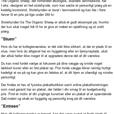
The Organic Sheep, der forhandler økologisk, islandsk lammeskind, har
f.eks. designet en fed stolehynde, som kan sætte et personligt præg på en
kedelig kontorstol. Stolehynden er lavet i lammeskind og kan fås i flere
farver til en pris på lige under 350 kr.
Stolehynden fra The Organic Sheep er altså et godt eksempel på, hvorfor
der kun skal meget lidt til for at give et møbel en opløftning og et unikt
præg.
”Stuen”
Hvis du har et kollegieværelse, er det slet ikke sikkert, at der er plads til en
stue, men hvis du alligevel har en hyggekrog eller en fjersynsplads, skal
der altså heller ikke meget til at opgradere denne del af dit værelse.
Du kan med fordel vælge at fokusere på dine vægge og smide noget
lækkert kunst eller en fed plakat op. Fire hvide vægge bliver nemlig hurtigt
kedeligt at se på og kan give en følelse af, at dit hjem er ufærdigt og mindre
personligt.
Der findes et hav af fysiske plakatbutikker samt online plakatforretninger,
som med garanti har en plakat, der falder i din smag til en budgetvenlig
pris. Find et motiv af din ynglings kunstner eller en plakat af et spændende
Dali-maleri og skab en hyggelig og personlig krog på dit værelse.
”Entreen”
Hvis dit kollegieværelse er trængt, kan det være svært at finde plads til