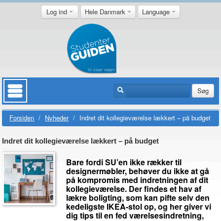
Log ind
Hele Danmark
Language
Søg
Forsiden
/
Nyheder
/
Indret dit kollegieværelse lækkert – på budget
Indret dit kollegieværelse lækkert – på budget
Bare fordi SU’en ikke rækker til
designermøbler, behøver du ikke at gå
på kompromis med indretningen af dit
kollegieværelse. Der findes et hav af
lækre boligting, som kan pifte selv den
kedeligste IKEA-stol op, og her giver vi
dig tips til en fed værelsesindretning,