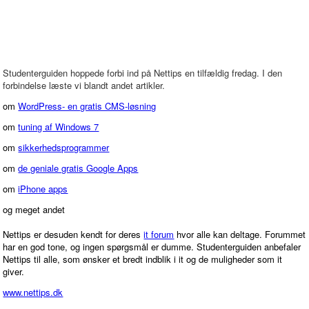
Studenterguiden hoppede forbi ind på Nettips en tilfældig fredag. I den
forbindelse læste vi blandt andet artikler.
om
WordPress- en gratis CMS-løsning
om
tuning af Windows 7
om
sikkerhedsprogrammer
om
de geniale gratis Google Apps
om
iPhone apps
og meget andet
Nettips er desuden kendt for deres
it forum
hvor alle kan deltage. Forummet
har en god tone, og ingen spørgsmål er dumme. Studenterguiden anbefaler
Nettips til alle, som ønsker et bredt indblik i it og de muligheder som it
giver.
www.nettips.dk