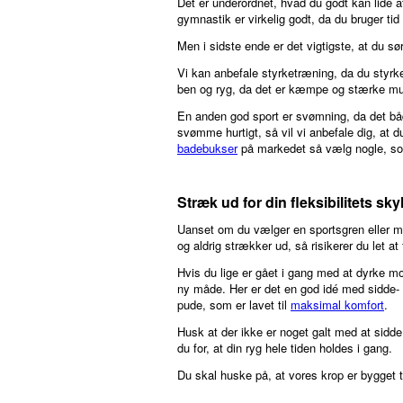
Det er underordnet, hvad du godt kan lide a
gymnastik er virkelig godt, da du bruger tid
Men i sidste ende er det vigtigste, at du sø
Vi kan anbefale styrketræning, da du styrke
ben og ryg, da det er kæmpe og stærke mu
En anden god sport er svømning, da det bå
svømme hurtigt, så vil vi anbefale dig, at 
badebukser
på markedet så vælg nogle, som
Stræk ud for din fleksibilitets sky
Uanset om du vælger en sportsgren eller mo
og aldrig strækker ud, så risikerer du let at
Hvis du lige er gået i gang med at dyrke mo
ny måde. Her er det en god idé med sidde- og
pude, som er lavet til
maksimal komfort
.
Husk at der ikke er noget galt med at sid
du for, at din ryg hele tiden holdes i gang.
Du skal huske på, at vores krop er bygget t