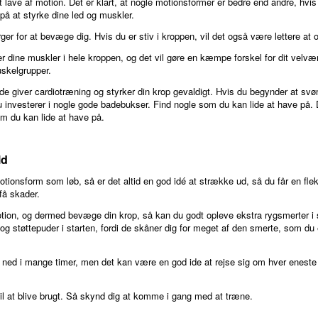
t lave af motion. Det er klart, at nogle motionsformer er bedre end andre, hv
 på at styrke dine led og muskler.
rger for at bevæge dig. Hvis du er stiv i kroppen, vil det også være lettere a
r dine muskler i hele kroppen, og det vil gøre en kæmpe forskel for dit velvæ
skelgrupper.
de giver cardiotræning og styrker din krop gevaldigt. Hvis du begynder at s
du investerer i nogle gode badebukser. Find nogle som du kan lide at have på.
 du kan lide at have på.
ld
tionsform som løb, så er det altid en god idé at strække ud, så du får en fle
 få skader.
tion, og dermed bevæge din krop, så kan du godt opleve ekstra rygsmerter i sta
 støttepuder i starten, fordi de skåner dig for meget af den smerte, som du el
de ned i mange timer, men det kan være en god ide at rejse sig om hver enes
il at blive brugt. Så skynd dig at komme i gang med at træne.