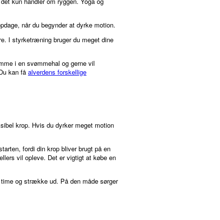
is det kun handler om ryggen. Yoga og
t opdage, når du begynder at dyrke motion.
re. I styrketræning bruger du meget dine
vømme i en svømmehal og gerne vil
 Du kan få
alverdens forskellige
ksibel krop. Hvis du dyrker meget motion
rten, fordi din krop bliver brugt på en
lers vil opleve. Det er vigtigt at købe en
te time og strække ud. På den måde sørger