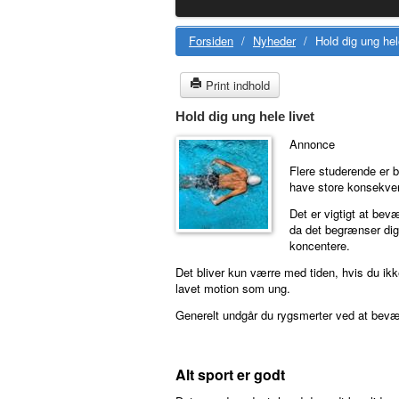
Forsiden
/
Nyheder
/
Hold dig ung hel
Print indhold
Hold dig ung hele livet
Annonce
Flere studerende er b
have store konsekvens
Det er vigtigt at bev
da det begrænser dig 
koncentere.
Det bliver kun værre med tiden, hvis du ikk
lavet motion som ung.
Generelt undgår du rygsmerter ved at bevæ
Alt sport er godt