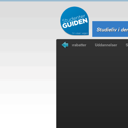
Studieliv i de
Legater
Studieboliger
Studierabatter
Uddannelser
S