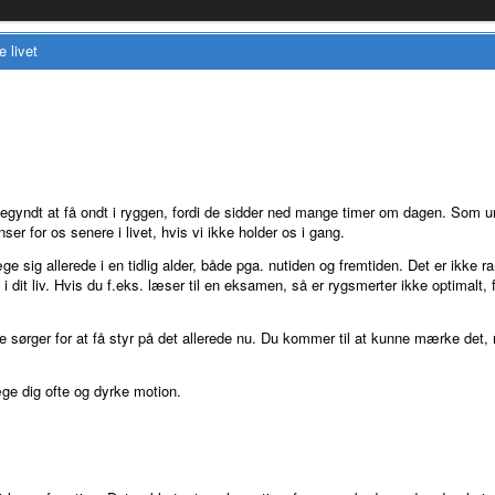
e livet
egyndt at få ondt i ryggen, fordi de sidder ned mange timer om dagen. Som ung
er for os senere i livet, hvis vi ikke holder os i gang.
æge sig allerede i en tidlig alder, både pga. nutiden og fremtiden. Det er ikke 
i dit liv. Hvis du f.eks. læser til en eksamen, så er rygsmerter ikke optimalt, 
e sørger for at få styr på det allerede nu. Du kommer til at kunne mærke det, 
ge dig ofte og dyrke motion.