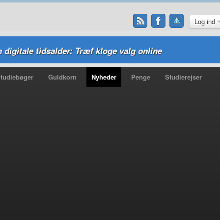
Log ind
n digitale tidsalder: Træf kloge valg online
tudiebøger
Guldkorn
Nyheder
Penge
Studierejser