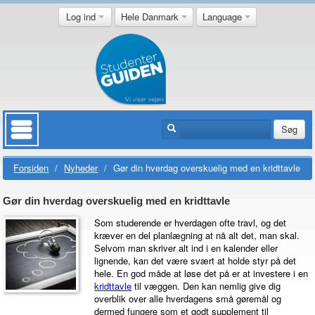
Log ind
Hele Danmark
Language
Søg
Forsiden
/
Nyheder
/
Gør din hverdag overskuelig med en kridttavle
Gør din hverdag overskuelig med en kridttavle
Som studerende er hverdagen ofte travl, og det
kræver en del planlægning at nå alt det, man skal.
Selvom man skriver alt ind i en kalender eller
lignende, kan det være svært at holde styr på det
hele. En god måde at løse det på er at investere i en
kridttavle
til væggen. Den kan nemlig give dig
overblik over alle hverdagens små gøremål og
dermed fungere som et godt supplement til