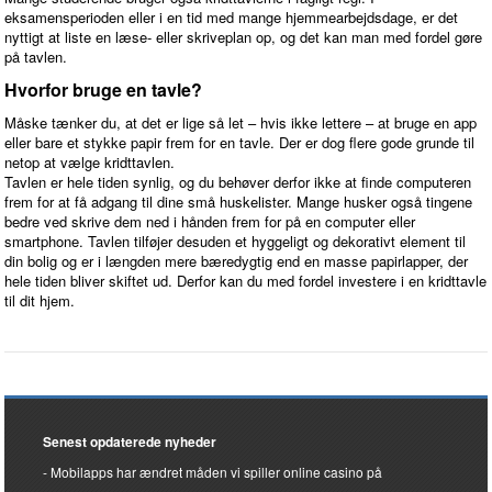
eksamensperioden eller i en tid med mange hjemmearbejdsdage, er det
nyttigt at liste en læse- eller skriveplan op, og det kan man med fordel gøre
på tavlen.
Hvorfor bruge en tavle?
Måske tænker du, at det er lige så let – hvis ikke lettere – at bruge en app
eller bare et stykke papir frem for en tavle. Der er dog flere gode grunde til
netop at vælge kridttavlen.
Tavlen er hele tiden synlig, og du behøver derfor ikke at finde computeren
frem for at få adgang til dine små huskelister. Mange husker også tingene
bedre ved skrive dem ned i hånden frem for på en computer eller
smartphone. Tavlen tilføjer desuden et hyggeligt og dekorativt element til
din bolig og er i længden mere bæredygtig end en masse papirlapper, der
hele tiden bliver skiftet ud. Derfor kan du med fordel investere i en kridttavle
til dit hjem.
Senest opdaterede nyheder
Mobilapps har ændret måden vi spiller online casino på