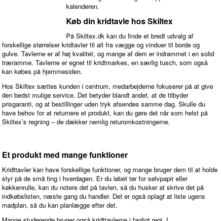
kalenderen.
Køb din kridtavle hos Skiltex
På Skiltex.dk kan du finde et bredt udvalg af
forskellige størrelser kridtavler til alt fra vægge og vinduer til borde og
gulve. Tavlerne er af høj kvalitet, og mange af dem er indrammet i en solid
træramme. Tavlerne er egnet til kridtmarkes, en særlig tusch, som også
kan købes på hjemmesiden.
Hos Skiltex sættes kunden i centrum, medarbejderne fokuserer på at give
den bedst mulige service. Det betyder blandt andet, at de tilbyder
prisgaranti, og at bestillinger uden tryk afsendes samme dag. Skulle du
have behov for at returnere et produkt, kan du gøre det når som helst på
Skiltex’s regning – de dækker nemlig returomkostningerne.
Et produkt med mange funktioner
Kridttavler kan have forskellige funktioner, og mange bruger dem til at holde
styr på de små ting i hverdagen. Er du løbet tør for sølvpapir eller
køkkenrulle, kan du notere det på tavlen, så du husker at skrive det på
indkøbslisten, næste gang du handler. Det er også oplagt at liste ugens
madplan, så du kan planlægge efter det.
Mange studerende bruger også kridttavlerne i fagligt regi. I