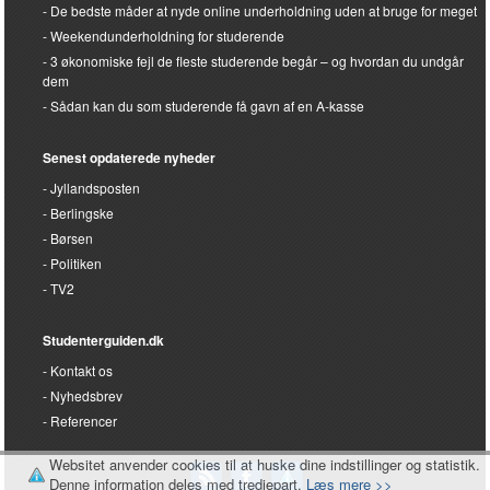
De bedste måder at nyde online underholdning uden at bruge for meget
Weekendunderholdning for studerende
3 økonomiske fejl de fleste studerende begår – og hvordan du undgår
dem
Sådan kan du som studerende få gavn af en A-kasse
Senest opdaterede nyheder
Jyllandsposten
Berlingske
Børsen
Politiken
TV2
Studenterguiden.dk
Kontakt os
Nyhedsbrev
Referencer
Websitet anvender cookies til at huske dine indstillinger og statistik.
Denne information deles med tredjepart.
Læs mere >>