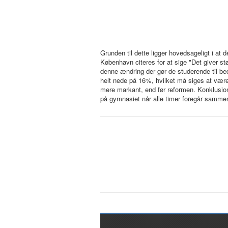
Grunden til dette ligger hovedsageligt i a
København citeres for at sige "Det giver st
denne ændring der gør de studerende til be
helt nede på 16%, hvilket må siges at være
mere markant, end før reformen. Konklusion
på gymnasiet når alle timer foregår samm