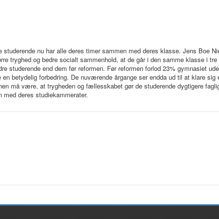
t de studerende nu har alle deres timer sammen med deres klasse. Jens Boe N
ørre tryghed og bedre socialt sammenhold, at de går i den samme klasse i tre å
dre studerende end dem før reformen. Før reformen forlod 23% gymnasiet uden
 en betydelig forbedring. De nuværende årgange ser endda ud til at klare sig 
en må være, at trygheden og fællesskabet gør de studerende dygtigere fagligt,
en med deres studiekammerater.