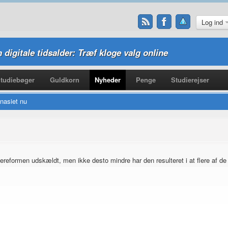
Log ind
n digitale tidsalder: Træf kloge valg online
tudiebøger
Guldkorn
Nyheder
Penge
Studierejser
mnasiet nu
reformen udskældt, men ikke desto mindre har den resulteret i at flere af 
.