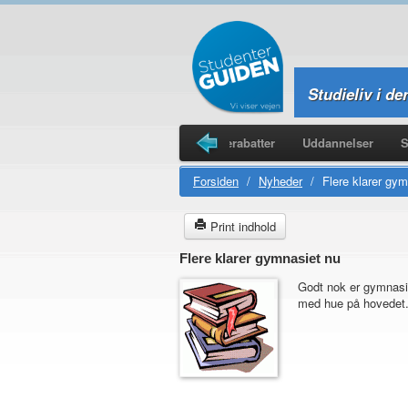
Studieliv i de
Legater
Studieboliger
Studierabatter
Uddannelser
S
Forsiden
/
Nyheder
/
Flere klarer gy
Print indhold
Flere klarer gymnasiet nu
Godt nok er gymnasie
med hue på hovedet