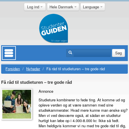
Log ind
Hele Danmark
Language
Søg
Forsiden
/
Nyheder
/
Få råd til studieturen – tre gode råd
Få råd til studieturen – tre gode råd
Annonce
Studieture kombinerer to fede ting. At komme ud og
opleve verden og at være sammen med sine
studiekammerater. Hvad mere kunne man ønske sig?
Men vi ved desværre også, at sådan en studietur
hurtigt kan løbe op i 4.000-8.000 kr. Ikke så fedt.
Men heldigvis kommer vi nu med tre gode råd til dig,