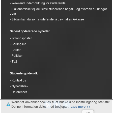
Weekendunderholdning for studerende
3 økonomiske fejl de fleste studerende begår – og hvordan du undgår
dem
Sådan kan du som studerende få gavn af en A-kasse
Senest opdaterede nyheder
Jyllandsposten
Berlingske
Børsen
Politiken
TV2
Studenterguiden.dk
Kontakt os
Nyhedsbrev
Referencer
Websitet anvender cookies til at huske dine indstillinger og statistik.
Denne information deles med tredjepart.
Læs mere >>
Ok