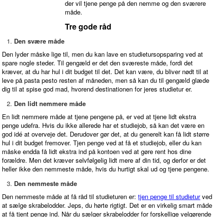
der vil tjene penge på den nemme og den sværere
måde.
Tre gode råd
Den svære måde
Den lyder måske lige til, men du kan lave en studietursopsparing ved at
spare nogle steder. Til gengæld er det den sværeste måde, fordi det
kræver, at du har hul i dit budget til det. Det kan være, du bliver nødt til at
leve på pasta pesto resten af måneden, men så kan du til gengæld glæde
dig til at spise god mad, hvorend destinationen for jeres studietur er.
Den lidt nemmere måde
En lidt nemmere måde at tjene pengene på, er ved at tjene lidt ekstra
penge udefra. Hvis du ikke allerede har et studiejob, så kan det være en
god idé at overveje det. Derudover gør det, at du generelt kan få lidt større
hul i dit budget fremover. Tjen penge ved at få et studiejob, eller du kan
måske endda få lidt ekstra ind på kontoen ved at gøre rent hos dine
forældre. Men det kræver selvfølgelig lidt mere af din tid, og derfor er det
heller ikke den nemmeste måde, hvis du hurtigt skal ud og tjene pengene.
Den nemmeste måde
Den nemmeste måde at få råd til studieturen er:
tjen penge til studietur
ved
at sælge skrabelodder. Jeps, du hørte rigtigt. Det er en virkelig smart måde
at få tjent penge ind. Når du sælger skrabelodder for forskellige velgørende