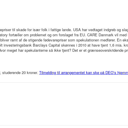
priser til skade for især folk i fattige lande. USA har vedtaget indgreb og sl
tory fortæller om problemet og om forslaget fra EU. CARE Danmark vil med ko
 bliver ramt af de stigende fødevarepriser som spekulationen medfører. En ek
lt investeringsbank Barclays Capital skønnes i 2010 at have tjent 1,6 mia. kr
. Hvor meget har spekulanterne så ikke tjent? Det er et grænseoverskridende 
, studerende 20 kroner.
Tilmelding til arrangementet kan ske på DEO’s hje