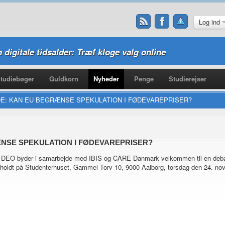
Log ind
n digitale tidsalder: Træf kloge valg online
tudiebøger
Guldkorn
Nyheder
Penge
Studierejser
E: KAN EU BEGRÆNSE SPEKULATION I FØDEVAREPRISER?
NSE SPEKULATION I FØDEVAREPRISER?
 DEO byder i samarbejde med IBIS og CARE Danmark velkommen til en debat 
fholdt på Studenterhuset, Gammel Torv 10, 9000 Aalborg, torsdag den 24. nov