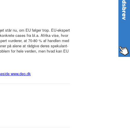
aget står nu, om EU følger trop. EU-ekspert
nkrete cases fra bl.a. Afrika vise, hvor
spert vurderer, at 70-80 % af handlen med
oner på alene at rådgive deres spekulant-
problem for hele verden, men hvad kan EU
mmeside www.deo.dk