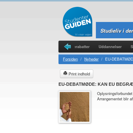
Studieliv i de
Legater
Studieboliger
Studierabatter
Uddannelser
S
Forsiden
/
Nyheder
/
EU-DEBATMØD
Print indhold
EU-DEBATMØDE: KAN EU BEGRÆ
Oplysningsforbundet
Arrangementet blir a