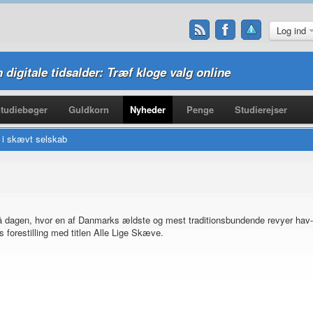
Log ind
n digitale tidsalder: Træf kloge valg online
tudiebøger
Guldkorn
Nyheder
Penge
Studierejser
n i skævt selskab
så dagen, hvor en af Danmarks ældste og mest traditionsbundende revyer hav
 forestilling med titlen Alle Lige Skæve.