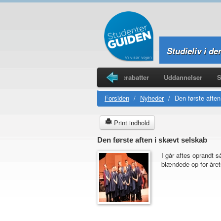
Studieliv i de
Legater
Studieboliger
Studierabatter
Uddannelser
S
Forsiden
/
Nyheder
/
Den første afte
Print indhold
Den første aften i skævt selskab
I går aftes oprandt 
blændede op for årets