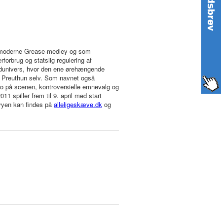
et moderne Grease-medley og som
rbrug og statslig regulering af
lydunivers, hvor den ene ørehængende
im Preuthun selv. Som navnet også
mpo på scenen, kontroversielle emnevalg og
11 spiller frem til 9. april med start
vyen kan findes på
alleligeskæve.dk
og