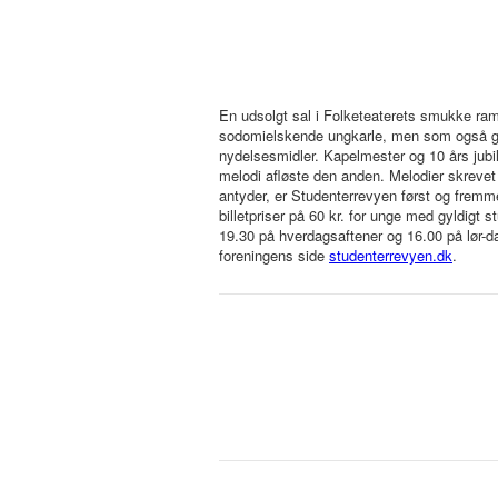
En udsolgt sal i Folketeaterets smukke ram
sodomielskende ungkarle, men som også gav
nydelsesmidler. Kapelmester og 10 års jub
melodi afløste den anden. Melodier skrevet
antyder, er Studenterrevyen først og fremm
billetpriser på 60 kr. for unge med gyldigt s
19.30 på hverdagsaftener og 16.00 på lør-da
foreningens side
studenterrevyen.dk
.