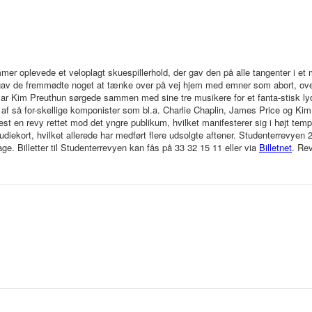
mer oplevede et veloplagt skuespillerhold, der gav den på alle tangenter i 
 de fremmødte noget at tænke over på vej hjem med emner som abort, overfo
ilar Kim Preuthun sørgede sammen med sine tre musikere for et fanta-stisk 
 af så for-skellige komponister som bl.a. Charlie Chaplin, James Price og K
est en revy rettet mod det yngre publikum, hvilket manifesterer sig i højt te
tudiekort, hvilket allerede har medført flere udsolgte aftener. Studenterrevyen 20
ge. Billetter til Studenterrevyen kan fås på 33 32 15 11 eller via
Billetnet
. Re