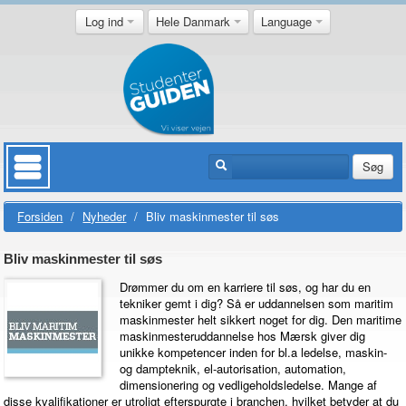
Log ind
Hele Danmark
Language
Søg
Forsiden
/
Nyheder
/
Bliv maskinmester til søs
Bliv maskinmester til søs
Drømmer du om en karriere til søs, og har du en
tekniker gemt i dig? Så er uddannelsen som maritim
maskinmester helt sikkert noget for dig. Den maritime
maskinmesteruddannelse hos Mærsk giver dig
unikke kompetencer inden for bl.a ledelse, maskin-
og dampteknik, el-autorisation, automation,
dimensionering og vedligeholdsledelse. Mange af
disse kvalifikationer er utroligt efterspurgte i branchen, hvilket betyder at du