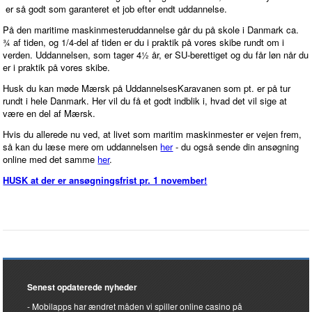
er så godt som garanteret et job efter endt uddannelse.
På den maritime maskinmesteruddannelse går du på skole i Danmark ca.
¾ af tiden, og 1/4-del af tiden er du i praktik på vores skibe rundt om i
verden. Uddannelsen, som tager 4½ år, er SU-berettiget og du får løn når du
er i praktik på vores skibe.
Husk du kan møde Mærsk på UddannelsesKaravanen som pt. er på tur
rundt i hele Danmark. Her vil du få et godt indblik i, hvad det vil sige at
være en del af Mærsk.
Hvis du allerede nu ved, at livet som maritim maskinmester er vejen frem,
så kan du læse mere om uddannelsen
her
- du også sende din ansøgning
online med det samme
her
.
HUSK at der er ansøgningsfrist pr. 1 november!
Senest opdaterede nyheder
Mobilapps har ændret måden vi spiller online casino på