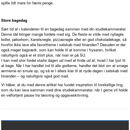
spille lidt mere for færre penge.
Store bagedag
Sæt tid af i kalenderen til en bagedag sammen med din studiekammerater.
Denne idé bringer mange fordele med sig. De fleste er vilde med nybagte
boller, pølsehorn, kanelsnegle, pizzasnegle eller en god chokoladekage, så
hvorfor ikke lave alle favoritterne i selskab med hinanden? Desuden er der
også meget bagværk, som kan holde til at komme i fryseren, hvilket
naturligvis også er et stort plus, når man er på SU.
I kan med stor fordel starte dagen ud med at finde ud af, hvad I har lyst til
at bage. Når I har handlet ind til alle godterne, handler det blot om at smøge
ærmerne en smule op, og så er I ellers klar til at nyde dagen i selskab med
hinanden – og naturligvis også god mad.
Vi håber, at du med denne artikel har fundet inspiration til forskellige ting,
som du kan lave sammen med dine studiekammerater, når I gerne vil holde
en velfortjent pause fra læsning og opgaveskrivning.