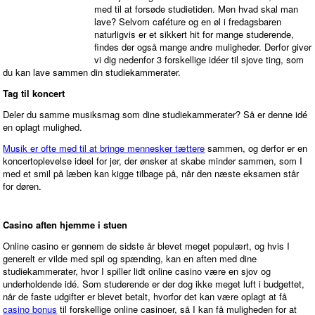
med til at forsøde studietiden. Men hvad skal man
lave? Selvom caféture og en øl i fredagsbaren
naturligvis er et sikkert hit for mange studerende,
findes der også mange andre muligheder. Derfor giver
vi dig nedenfor 3 forskellige idéer til sjove ting, som
du kan lave sammen din studiekammerater.
Tag til koncert
Deler du samme musiksmag som dine studiekammerater? Så er denne idé
en oplagt mulighed.
Musik er ofte med til at bringe mennesker tættere
sammen, og derfor er en
koncertoplevelse ideel for jer, der ønsker at skabe minder sammen, som I
med et smil på læben kan kigge tilbage på, når den næste eksamen står
for døren.
Casino aften hjemme i stuen
Online casino er gennem de sidste år blevet meget populært, og hvis I
generelt er vilde med spil og spænding, kan en aften med dine
studiekammerater, hvor I spiller lidt online casino være en sjov og
underholdende idé. Som studerende er der dog ikke meget luft i budgettet,
når de faste udgifter er blevet betalt, hvorfor det kan være oplagt at få
casino bonus
til forskellige online casinoer, så I kan få muligheden for at