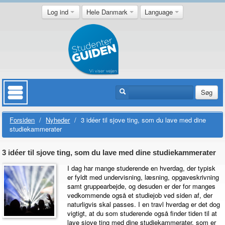
Log ind
Hele Danmark
Language
Søg
Forsiden
/
Nyheder
/
3 idéer til sjove ting, som du lave med dine
studiekammerater
3 idéer til sjove ting, som du lave med dine studiekammerater
I dag har mange studerende en hverdag, der typisk
er fyldt med undervisning, læsning, opgaveskrivning
samt gruppearbejde, og desuden er der for manges
vedkommende også et studiejob ved siden af, der
naturligvis skal passes. I en travl hverdag er det dog
vigtigt, at du som studerende også finder tiden til at
lave sjove ting med dine studiekammerater, som er