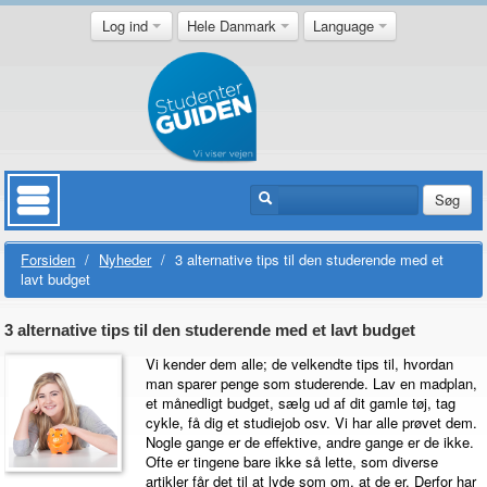
Log ind
Hele Danmark
Language
Søg
Forsiden
/
Nyheder
/
3 alternative tips til den studerende med et
lavt budget
3 alternative tips til den studerende med et lavt budget
Vi kender dem alle; de velkendte tips til, hvordan
man sparer penge som studerende. Lav en madplan,
et månedligt budget, sælg ud af dit gamle tøj, tag
cykle, få dig et studiejob osv. Vi har alle prøvet dem.
Nogle gange er de effektive, andre gange er de ikke.
Ofte er tingene bare ikke så lette, som diverse
artikler får det til at lyde som om, at de er. Derfor har