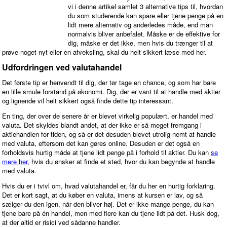
vi i denne artikel samlet 3 alternative tips til, hvordan
du som studerende kan spare eller tjene penge på en
lidt mere alternativ og anderledes måde, end man
normalvis bliver anbefalet. Måske er de effektive for
dig, måske er det ikke, men hvis du trænger til at
prøve noget nyt eller en afveksling, skal du helt sikkert læse med her.
Udfordringen ved valutahandel
Det første tip er henvendt til dig, der tør tage en chance, og som har bare
en lille smule forstand på økonomi. Dig, der er vant til at handle med aktier
og lignende vil helt sikkert også finde dette tip interessant.
En ting, der over de senere år er blevet virkelig populært, er handel med
valuta. Det skyldes blandt andet, at der ikke er så meget fremgang i
aktiehandlen for tiden, og så er det desuden blevet utrolig nemt at handle
med valuta, eftersom det kan gøres online. Desuden er det også en
forholdsvis hurtig måde at tjene lidt penge på i forhold til aktier. Du kan
se
mere her
, hvis du ønsker at finde et sted, hvor du kan begynde at handle
med valuta.
Hvis du er i tvivl om, hvad valutahandel er, får du her en hurtig forklaring.
Det er kort sagt, at du køber en valuta, imens at kursen er lav, og så
sælger du den igen, når den bliver høj. Det er ikke mange penge, du kan
tjene bare på én handel, men med flere kan du tjene lidt på det. Husk dog,
at der altid er risici ved sådanne handler.