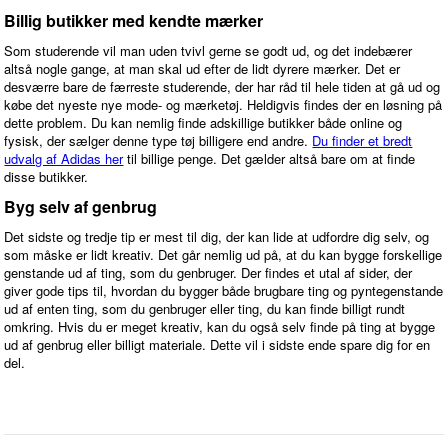
Billig butikker med kendte mærker
Som studerende vil man uden tvivl gerne se godt ud, og det indebærer
altså nogle gange, at man skal ud efter de lidt dyrere mærker. Det er
desværre bare de færreste studerende, der har råd til hele tiden at gå ud og
købe det nyeste nye mode- og mærketøj. Heldigvis findes der en løsning på
dette problem. Du kan nemlig finde adskillige butikker både online og
fysisk, der sælger denne type tøj billigere end andre.
Du finder et bredt
udvalg af Adidas her
til billige penge. Det gælder altså bare om at finde
disse butikker.
Byg selv af genbrug
Det sidste og tredje tip er mest til dig, der kan lide at udfordre dig selv, og
som måske er lidt kreativ. Det går nemlig ud på, at du kan bygge forskellige
genstande ud af ting, som du genbruger. Der findes et utal af sider, der
giver gode tips til, hvordan du bygger både brugbare ting og pyntegenstande
ud af enten ting, som du genbruger eller ting, du kan finde billigt rundt
omkring. Hvis du er meget kreativ, kan du også selv finde på ting at bygge
ud af genbrug eller billigt materiale. Dette vil i sidste ende spare dig for en
del.