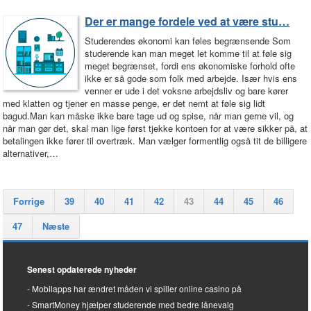
Der er mange fordele ved at være stu…
Studerendes økonomi kan føles begrænsende Som
studerende kan man meget let komme til at føle sig
meget begrænset, fordi ens økonomiske forhold ofte
ikke er så gode som folk med arbejde. Især hvis ens
venner er ude i det voksne arbejdsliv og bare kører
med klatten og tjener en masse penge, er det nemt at føle sig lidt
bagud.Man kan måske ikke bare tage ud og spise, når man gerne vil, og
når man gør det, skal man lige først tjekke kontoen for at være sikker på, at
betalingen ikke fører til overtræk. Man vælger formentlig også tit de billigere
alternativer,…
Forrige
39
40
41
42
43
44
45
46
47
Næste
Senest opdaterede nyheder
Mobilapps har ændret måden vi spiller online casino på
SmartMoney hjælper studerende med bedre lånevalg