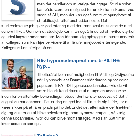
men det handler om at vælge det rigtige. Studiejobbet
kan både være en mulighed for en ekstra indkomst ved
siden af SU, men det kan også være et springbræt til
et fuldtidsjob efter endt uddannelse. Det
studierelevante job giver god erfaring med det, man ønsker at arbejde med
senere i livet. Gennem et studiejob kan man også finde ud af, hvilke styrker
og udviklingsområder man har. Man får samtidig opbygget et større netværk
af kolleger, som kan hjælpe videre til at få drømmejobbet efterfølgende.
Kollegerne kan hjælpe på den…
Bliv hypnoseterapeut med 5-PATH®
hyp…
Til efteråret kommer muligheden til Midt- og Østjyderne
når Hypnosehuset Danmark slår dørene op for deres
populære 5-PATH® hypnoseuddannelse.Hvis du vil
være blandt kandidaterne til at tage en uddannelse
inden for en alternativ behandlingsmetode, der har stor succes, så det til
august du har chancen. Det er dog en god ide at tilmelde sig i tide, for at
være sikker på at få en plads på holdet.Er det det alternative der trækker i
dig, og ønsker du at blive selvstændig, som hypnoseterapeut, så vælg
denne uddannelse, hvor du kan blive momsfritaget. Med i alt 660 timer
lever uddannelsen op…