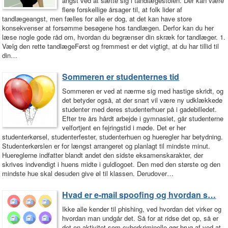
angst ved at sætte sig i tandlægestolen. Der kan være
flere forskellige årsager til, at folk lider af
tandlægeangst, men fælles for alle er dog, at det kan have store
konsekvenser at forsømme besøgene hos tandlægen. Derfor kan du her
læse nogle gode råd om, hvordan du begrænser din skræk for tandlæger. 1.
Vælg den rette tandlægeFørst og fremmest er det vigtigt, at du har tillid til
din…
Sommeren er studenternes tid
Sommeren er ved at nærme sig med hastige skridt, og
det betyder også, at der snart vil være ny udklækkede
studenter med deres studenterhuer på i gadebilledet.
Efter tre års hårdt arbejde i gymnasiet, går studenterne
velfortjent en fejringstid i møde. Det er her
studenterkørsel, studenterfester, studenterhuen og hueregler har betydning.
Studenterkørslen er for længst arrangeret og planlagt til mindste minut.
Huereglerne indfatter blandt andet den sidste eksamenskarakter, der
skrives indvendigt i huens midte i guldlogoet. Den med den største og den
mindste hue skal desuden give øl til klassen. Derudover…
Hvad er e-mail spoofing og hvordan s…
Ikke alle kender til phishing, ved hvordan det virker og
hvordan man undgår det. Så for at ridse det op, så er
det en aktivitet som cyberkriminelle gør brug af ved at