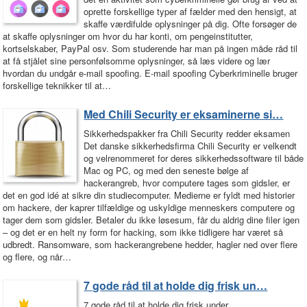
oprette forskellige typer af fælder med den hensigt, at
skaffe værdifulde oplysninger på dig. Ofte forsøger de
at skaffe oplysninger om hvor du har konti, om pengeinstitutter,
kortselskaber, PayPal osv. Som studerende har man på ingen måde råd til
at få stjålet sine personfølsomme oplysninger, så læs videre og lær
hvordan du undgår e-mail spoofing. E-mail spoofing Cyberkriminelle bruger
forskellige teknikker til at…
Med Chili Security er eksaminerne si…
Sikkerhedspakker fra Chili Security redder eksamen
Det danske sikkerhedsfirma Chili Security er velkendt
og velrenommeret for deres sikkerhedssoftware til både
Mac og PC, og med den seneste bølge af
hackerangreb, hvor computere tages som gidsler, er
det en god idé at sikre din studiecomputer. Medierne er fyldt med historier
om hackere, der kaprer tilfældige og uskyldige menneskers computere og
tager dem som gidsler. Betaler du ikke løsesum, får du aldrig dine filer igen
– og det er en helt ny form for hacking, som ikke tidligere har været så
udbredt. Ransomware, som hackerangrebene hedder, hagler ned over flere
og flere, og når…
7 gode råd til at holde dig frisk un…
7 gode råd til at holde dig frisk under