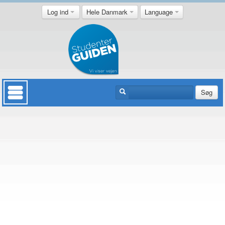
Log ind
Hele Danmark
Language
Søg