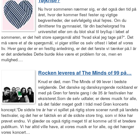
Tøjkrise?
Nu hvor sommeren nærmer sig, er det også den tid på
året, hvor der kommer flest fester og vigtige
begivenheder, der selvfølgelig skal fejres. Om du
dimitterer fra gymnasiet, får din bachelorgrad fra
universitet eller om du blot skal til bryllup i løbet af
sommeren, er det helt store spørgsmål altid ”hvad skal jeg tage på?”. Det
må være et af de spørgsmål, vi piger stiller os selv oftest i løbet af vores
liv. Hver gang der er en festlig anledning, er det det første vi tænker på.I år
er det anderledes Dette burde ikke være et problem for os, men en
mulighed.…
Rocken leveres af The Minds of 99 på…
Knud er død, men The Minds of 99 lever i bedste
velgående. Det danske og dansksyngende rockband er
med på Grøn for første gang i de 35 år festivalen har
eksisteret.Som de selv udtaler, er deres musik for alle,
så det falder meget godt i tråd med Grøn koncerts
koncept.”De sidste tre år har vi spillet på rigtig store scener rundt på landets
festivaler, og det her er faktisk en af de sidste store ting, som vi ikke har
prøvet endnu. Vi glæder os også rigtig meget til at komme ud til et bredere
publikum. Vi har altid ville have, at vores musik er for alle, og det hænger
vores koncert…