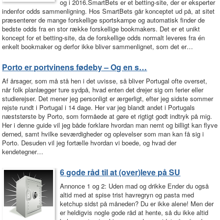
og i 2016.SmartBets er et betting-site, der er eksperter
indenfor odds sammenligning. Hos SmartBets går konceptet ud på, at sitet
præsenterer de mange forskellige sportskampe og automatisk finder de
bedste odds fra en stor række forskellige bookmakers. Det er et unikt
koncept for et betting-site, da de forskellige odds normalt leveres fra én
enkelt bookmaker og derfor ikke bliver sammenlignet, som det er…
Porto er portvinens fødeby – Og en s…
Af årsager, som må stå hen i det uvisse, så bliver Portugal ofte overset,
når folk planlægger ture sydpå, hvad enten det drejer sig om ferier eller
studierejser. Det mener jeg personligt er ærgerligt, efter jeg sidste sommer
rejste rundt i Portugal i 14 dage. Her var jeg blandt andet i Portugals
næststørste by Porto, som formåede at gøre et rigtigt godt indtryk på mig.
Her i denne guide vil jeg både forklare hvordan man nemt og billigt kan flyve
derned, samt hvilke seværdigheder og oplevelser som man kan få sig i
Porto. Desuden vil jeg fortælle hvordan vi boede, og hvad der
kendetegner…
6 gode råd til at (over)leve på SU
Annonce 1 og 2: Uden mad og drikke Ender du også
altid med at spise trist havregryn og pasta med
ketchup sidst på måneden? Du er ikke alene! Men der
er heldigvis nogle gode råd at hente, så du ikke altid