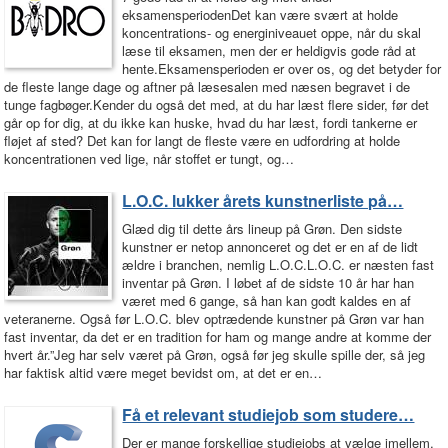
eksamensperiodenDet kan være svært at holde
koncentrations- og energiniveauet oppe, når du skal
læse til eksamen, men der er heldigvis gode råd at
hente.Eksamensperioden er over os, og det betyder for
de fleste lange dage og aftner på læsesalen med næsen begravet i de
tunge fagbøger.Kender du også det med, at du har læst flere sider, før det
går op for dig, at du ikke kan huske, hvad du har læst, fordi tankerne er
fløjet af sted? Det kan for langt de fleste være en udfordring at holde
koncentrationen ved lige, når stoffet er tungt, og…
L.O.C. lukker årets kunstnerliste på…
Glæd dig til dette års lineup på Grøn. Den sidste
kunstner er netop annonceret og det er en af de lidt
ældre i branchen, nemlig L.O.C.L.O.C. er næsten fast
inventar på Grøn. I løbet af de sidste 10 år har han
været med 6 gange, så han kan godt kaldes en af
veteranerne. Også før L.O.C. blev optrædende kunstner på Grøn var han
fast inventar, da det er en tradition for ham og mange andre at komme der
hvert år.”Jeg har selv været på Grøn, også før jeg skulle spille der, så jeg
har faktisk altid være meget bevidst om, at det er en…
Få et relevant studiejob som studere…
Der er mange forskellige studiejobs at vælge imellem,