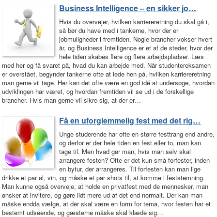
Business Intelligence – en sikker jo…
Hvis du overvejer, hvilken karriereretning du skal gå i,
så bør du have med i tankerne, hvor der er
jobmuligheder i fremtiden. Nogle brancher vokser hvert
år, og Business Intelligence er et af de steder, hvor der
hele tiden skabes flere og flere arbejdspladser. Læs
med her og få svaret på, hvad du kan arbejde med. Når studentereksamen
er overstået, begynder tankerne ofte at lede hen på, hvilken karriereretning
man gerne vil tage. Her kan det ofte være en god idé at undersøge, hvordan
udviklingen har været, og hvordan fremtiden vil se ud i de forskellige
brancher. Hvis man gerne vil sikre sig, at der er…
Få en uforglemmelig fest med det rig…
Unge studerende har ofte en større festtrang end andre,
og derfor er der hele tiden en fest eller to, man kan
tage til. Men hvad gør man, hvis man selv skal
arrangere festen? Ofte er det kun små forfester, inden
en bytur, der arrangeres. Til forfesten kan man lige
drikke et par øl, vin, og måske et par shots til, at komme i feststemning.
Man kunne også overveje, at holde en privatfest med de mennesker, man
ønsker at invitere, og gøre lidt mere ud af det end normalt. Der kan man
måske endda vælge, at der skal være en form for tema, hvor festen har et
bestemt udseende, og gæsterne måske skal klæde sig…