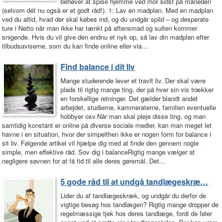
behøver at spise hjemme ved mor sidst på måneden
(selvom dét nu også er et godt råd!). 1: Lav en madplan. Med en madplan
ved du altid, hvad der skal købes ind, og du undgår spild – og desperate
ture i Netto når man ikke har tænkt på aftensmad og sulten kommer
snigende. Hvis du vil give den endnu et nyk op, så lav din madplan efter
tilbudsaviserne, som du kan finde online eller via…
Find balance i dit liv
Mange studerende lever et travlt liv. Der skal være
plads til rigtig mange ting, der på hver sin vis trækker
en forskellige retninger. Det gælder blandt andet
arbejdet, studierne, kammeraterne, familien eventuelle
hobbyer osv.Når man skal pleje disse ting, og man
samtidig konstant er online på diverse sociale medier, kan man meget let
havne i en situation, hvor der simpelthen ikke er nogen form for balance i
sit liv. Følgende artikel vil hjælpe dig med at finde den gennem nogle
simple, men effektive råd. Sov dig i balanceRigtig mange vælger at
negligere søvnen for at få tid til alle deres gøremål. Det…
5 gode råd til at undgå tandlægeskræ…
Lider du af tandlægeskræk, og undgår du derfor de
vigtige besøg hos tandlægen? Rigtig mange dropper de
regelmæssige tjek hos deres tandlæge, fordi de føler