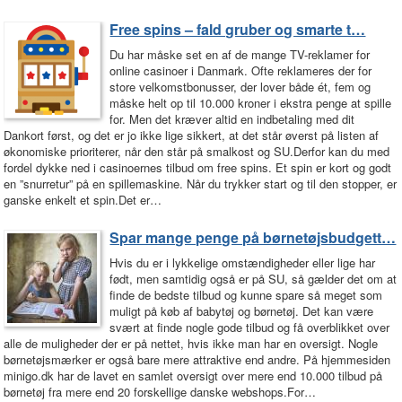
Free spins – fald gruber og smarte t…
Du har måske set en af de mange TV-reklamer for
online casinoer i Danmark. Ofte reklameres der for
store velkomstbonusser, der lover både ét, fem og
måske helt op til 10.000 kroner i ekstra penge at spille
for. Men det kræver altid en indbetaling med dit
Dankort først, og det er jo ikke lige sikkert, at det står øverst på listen af
økonomiske prioriterer, når den står på smalkost og SU.Derfor kan du med
fordel dykke ned i casinoernes tilbud om free spins. Et spin er kort og godt
en ”snurretur” på en spillemaskine. Når du trykker start og til den stopper, er
ganske enkelt et spin.Det er…
Spar mange penge på børnetøjsbudgett…
Hvis du er i lykkelige omstændigheder eller lige har
født, men samtidig også er på SU, så gælder det om at
finde de bedste tilbud og kunne spare så meget som
muligt på køb af babytøj og børnetøj. Det kan være
svært at finde nogle gode tilbud og få overblikket over
alle de muligheder der er på nettet, hvis ikke man har en oversigt. Nogle
børnetøjsmærker er også bare mere attraktive end andre. På hjemmesiden
minigo.dk har de lavet en samlet oversigt over mere end 10.000 tilbud på
børnetøj fra mere end 20 forskellige danske webshops.For…