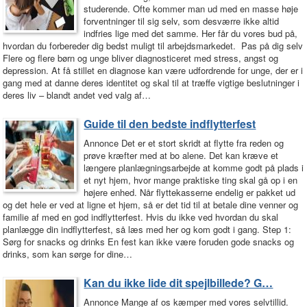
studerende. Ofte kommer man ud med en masse høje
forventninger til sig selv, som desværre ikke altid
indfries lige med det samme. Her får du vores bud på,
hvordan du forbereder dig bedst muligt til arbejdsmarkedet. Pas på dig selv
Flere og flere børn og unge bliver diagnosticeret med stress, angst og
depression. At få stillet en diagnose kan være udfordrende for unge, der er i
gang med at danne deres identitet og skal til at træffe vigtige beslutninger i
deres liv – blandt andet ved valg af…
Guide til den bedste indflytterfest
Annonce Det er et stort skridt at flytte fra reden og
prøve kræfter med at bo alene. Det kan kræve et
længere planlægningsarbejde at komme godt på plads i
et nyt hjem, hvor mange praktiske ting skal gå op i en
højere enhed. Når flyttekasserne endelig er pakket ud
og det hele er ved at ligne et hjem, så er det tid til at betale dine venner og
familie af med en god indflytterfest. Hvis du ikke ved hvordan du skal
planlægge din indflytterfest, så læs med her og kom godt i gang. Step 1:
Sørg for snacks og drinks En fest kan ikke være foruden gode snacks og
drinks, som kan sørge for dine…
Kan du ikke lide dit spejlbillede? G…
Annonce Mange af os kæmper med vores selvtillid.