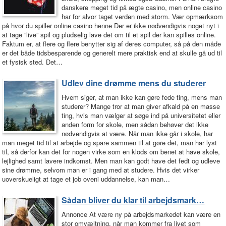
danskere meget tid på ægte casino, men online casino
har for alvor taget verden med storm. Vær opmærksom
på hvor du spiller online casino henne Der er ikke nødvendigvis noget nyt i
at tage ”live” spil og pludselig lave det om til et spil der kan spilles online.
Faktum er, at flere og flere benytter sig af deres computer, så på den måde
er det både tidsbesparende og generelt mere praktisk end at skulle gå ud til
et fysisk sted. Det…
Udlev dine drømme mens du studerer
Hvem siger, at man ikke kan gøre fede ting, mens man
studerer? Mange tror at man giver afkald på en masse
ting, hvis man vælger at søge ind på universitetet eller
anden form for skole, men sådan behøver det ikke
nødvendigvis at være. Når man ikke går i skole, har
man meget tid til at arbejde og spare sammen til at gøre det, man har lyst
til, så derfor kan det for nogen virke som en klods om benet at have skole,
lejlighed samt lavere indkomst. Men man kan godt have det fedt og udleve
sine drømme, selvom man er i gang med at studere. Hvis det virker
uoverskueligt at tage et job oveni uddannelse, kan man…
Sådan bliver du klar til arbejdsmark…
Annonce At være ny på arbejdsmarkedet kan være en
stor omvæltning, når man kommer fra livet som