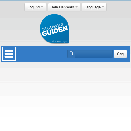
Log ind
Hele Danmark
Language
Søg