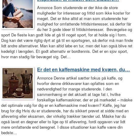
Annonce Som studerende er der ikke de store
muligheder for interesser og fritid som ikke koster for
meget. Det er ikke altid at man som studerende har
mulighed for omfattende fritidsinteresser, så derfor får
du her 3 gode ideer til fritidsinteresser. Bevægelse og
sport De fleste kan godt lide at gå til noget sport, for at holde sig i form.
Dog kan det være rigtig dyrt at gå til en sportsgren, så derfor må man finde
lidt andre alternativer. Man kan altid løbe en tur, men det kan også blive ret
kedeligt i længden. Et godt alternativ er bordtennis. Det er en sjov sport,
hvor man stadig får bevæget sig. Det…
Er det en kaffemaskine med kværn, du…
Annonce Denne artikel sætter fokus på kaffe, og
hvorfor denne drikkevarer kan opfattes som en
nødvendighed for mange studerende. I den
sammenhæng er det aktuelt at tage fat i, hvilke
forskellige kaffemaskiner, der er på markedet – måske
det optimale valg for dig er en kaffemaskine med kværn? Kaffe, jeg har
brug for dig Hvis du er studerende, har du sikkert prøvet at sidde med en
aflevering eller eksamen, der virkelig trækker tænder ud. Måske har du
også lavet en døgner eller to lige op til aflevering, fordi opgaven var lidt
mere omfattende end beregnet. I disse situationer kan kaffe være din
bedste…