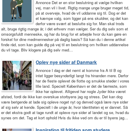
Annonce Det er en stor beslutning at vælge hvilken
vej, man vil i livet. Rigtig mange unge bruger meget tid,
på at overveje, hvad de vil uddanne sig til. Dog er det
et kæmpe valg, som ligger på ens skuldrer, og det kan
derfor være svært at beslutte sig for. Man skal trods
alt, bruge rigtig mange år, i det erhverv man vælger. Ser du dig selv som et
omsorgsfuldt menneske, og har du brug for et arbejde hvor du kan gøre en
forskel for dine medmennesker på daglig basis? Så kan du i denne artikel
finde råd, som kan guide dig på vej til en beslutning om hvilken uddannelse
du vil tage. Bliv klogere på dig selv med…
Oplev nye sider af Danmark
Annonce I dag er det nemt at komme fra A til B og
intet ligger besynderligt langt fra hinanden mere. Derfor
har de fleste oplevet de flotte og smukke steder i vores
lille land. Specielt København er det de færreste, som
ikke har oplevet. Alligevel har nogle Jyder ikke været
afsted, fordi de ikke kan overskue storbyens jag og stress. Det kan dog
være berigende at lade sig opleve noget nyt og derved også lære nye sider
af sig selv at kende. Specielt i de unge år, hvor identiteten ej er dannet. Så
er det ekstra godt at tage rundt at opleve nye sider af landet og se, hvad du
synes om det. Tag et kort ophold Hvis du ikke ved om du er til byens jag…
Inspiration til fritiden som studere…