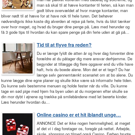
man så skal til at hæve kontanter til ferien, så kan man
godt blive overvældet af hvor mange kontanter, man
bliver nødt til at hæve for at have nok til hele turen. Det behøver
nødvendigvis ikke koste dig alverden at rejse på ferie, hvis du blot tænker
over hvor meget, og hvad du bruger dine penge på. Læs med herunder og
få 3 gode tips til hvordan du kan spare penge på din ferie uden at gå på…
Tid til at flyve fra reden?
Du er længe fyldt de atten år og hver dag forventer dine
forældre at du påtager dig mere ansvar derhjemme. De
begynder at tillægge dig flere opgaver end du ville have
haft, hvis du boede alene. Mon det er et tegn? Du har
længe selv gennemtænkt scenariet om at bo alene. Du
kunne lægge dine egne planer og skulle ikke være så informativ hele tiden.
Du kunne selv bestemme menuen og holde fester når du ville. Du kunne
tage en sød pige med hjem fra byen uden at du morgenen efter skulle se
din mor dybt i øjnene og trække på smilebåndene med let berørte kinder.
Læs herunder hvordan du…
Online casino er et hit iblandt unge…
ANNONCE Det er ikke nogen hemmelighed, at meget
af det vi i dag foretager os, foregår på nettet. Arbejde,
skole, shopping og tilmed også Casino. Førhen brugte