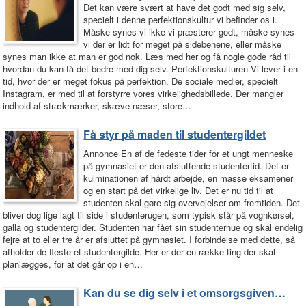
Det kan være svært at have det godt med sig selv,
specielt i denne perfektionskultur vi befinder os i.
Måske synes vi ikke vi præsterer godt, måske synes
vi der er lidt for meget på sidebenene, eller måske
synes man ikke at man er god nok. Læs med her og få nogle gode råd til
hvordan du kan få det bedre med dig selv. Perfektionskulturen Vi lever i en
tid, hvor der er meget fokus på perfektion. De sociale medier, specielt
Instagram, er med til at forstyrre vores virkelighedsbillede. Der mangler
indhold af strækmærker, skæve næser, store…
Få styr på maden til studentergildet
Annonce En af de fedeste tider for et ungt menneske
på gymnasiet er den afsluttende studentertid. Det er
kulminationen af hårdt arbejde, en masse eksamener
og en start på det virkelige liv. Det er nu tid til at
studenten skal gøre sig overvejelser om fremtiden. Det
bliver dog lige lagt til side i studenterugen, som typisk står på vognkørsel,
galla og studentergilder. Studenten har fået sin studenterhue og skal endelig
fejre at to eller tre år er afsluttet på gymnasiet. I forbindelse med dette, så
afholder de fleste et studentergilde. Her er der en række ting der skal
planlægges, for at det går op i en…
Kan du se dig selv i et omsorgsgiven…