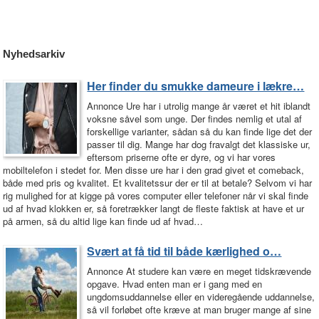
Nyhedsarkiv
Her finder du smukke dameure i lækre…
Annonce Ure har i utrolig mange år været et hit iblandt
voksne såvel som unge. Der findes nemlig et utal af
forskellige varianter, sådan så du kan finde lige det der
passer til dig. Mange har dog fravalgt det klassiske ur,
eftersom priserne ofte er dyre, og vi har vores
mobiltelefon i stedet for. Men disse ure har i den grad givet et comeback,
både med pris og kvalitet. Et kvalitetssur der er til at betale? Selvom vi har
rig mulighed for at kigge på vores computer eller telefoner når vi skal finde
ud af hvad klokken er, så foretrækker langt de fleste faktisk at have et ur
på armen, så du altid lige kan finde ud af hvad…
Svært at få tid til både kærlighed o…
Annonce At studere kan være en meget tidskrævende
opgave. Hvad enten man er i gang med en
ungdomsuddannelse eller en videregående uddannelse,
så vil forløbet ofte kræve at man bruger mange af sine