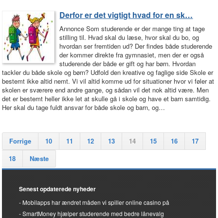
Derfor er det vigtigt hvad for en sk…
Annonce Som studerende er der mange ting at tage
stilling til. Hvad skal du læse, hvor skal du bo, og
hvordan ser fremtiden ud? Der findes både studerende
der kommer direkte fra gymnasiet, men der er også
studerende der både er gift og har børn. Hvordan
tackler du både skole og børn? Udfold den kreative og faglige side Skole er
bestemt ikke altid nemt. Vi vil altid komme ud for situationer hvor vi føler at
skolen er sværere end andre gange, og sådan vil det nok altid være. Men
det er bestemt heller ikke let at skulle gå i skole og have et barn samtidig.
Her skal du tage fuldt ansvar for både skole og barn, og…
Forrige
10
11
12
13
14
15
16
17
18
Næste
Senest opdaterede nyheder
Mobilapps har ændret måden vi spiller online casino på
SmartMoney hjælper studerende med bedre lånevalg