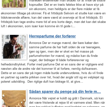
måneden endevender man skabet for at finde de sidste
kopnudler. Det er en træls følelse ikke at have styr på
sin økonomi, men heldigvis er der flere måder at få
økonomien tilbage på skinner. Få et fritidsjob Selvom et studie kan være en
tidskrævende affære, kan det være værd at overveje at få et fritidsjob. Et
fritidsjob kan tage endnu mere tid af ens korte døgn, men det kan det skabe
luft i økonomien, som især kan komme én til gode i…
Herreparfume der forfører
Annonce Der er mange mænd, der bare køber den
samme parfume de har haft siden de var teenagere,
igen og igen, men der er sket en hel masse på
parfumefronten for mænd, og måske kan du finde
noget, der bidrager til både forførerevner og
helhedsindtrykket. Forfør med parfume Det er en sans der er vigtigere end
næsten alle de andre når det kommer til at forføre, nemlig duftsansen.
Dette er en sans der på ingen måde burde undervurderes, hvis du vil finde
en partner og sætte prikken over i'et, hvad der angår stil og en velplejet og
poleret udstråling. Den rigtige duft kan bidrage til, at give…
Sådan sparer du penge på din ferie m…
Annonce Når vejret er koldt og gråt i Danmark, så kan
det være fristende at rejse til et varmere sted. Men når
man har pakket kufferten med badetøj og solcreme, og