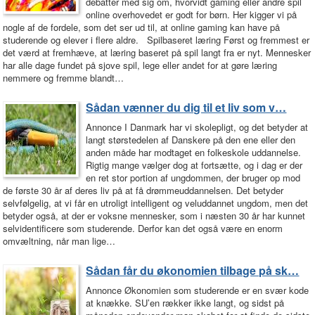
debatter med sig om, hvorvidt gaming eller andre spil
online overhovedet er godt for børn. Her kigger vi på
nogle af de fordele, som det ser ud til, at online gaming kan have på
studerende og elever i flere aldre. Spilbaseret læring Først og fremmest er
det værd at fremhæve, at læring baseret på spil langt fra er nyt. Mennesker
har alle dage fundet på sjove spil, lege eller andet for at gøre læring
nemmere og fremme blandt…
Sådan vænner du dig til et liv som v…
Annonce I Danmark har vi skolepligt, og det betyder at
langt størstedelen af Danskere på den ene eller den
anden måde har modtaget en folkeskole uddannelse.
Rigtig mange vælger dog at fortsætte, og i dag er der
en ret stor portion af ungdommen, der bruger op mod
de første 30 år af deres liv på at få drømmeuddannelsen. Det betyder
selvfølgelig, at vi får en utroligt intelligent og veluddannet ungdom, men det
betyder også, at der er voksne mennesker, som i næsten 30 år har kunnet
selvidentificere som studerende. Derfor kan det også være en enorm
omvæltning, når man lige…
Sådan får du økonomien tilbage på sk…
Annonce Økonomien som studerende er en svær kode
at knække. SU’en rækker ikke langt, og sidst på