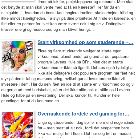
timer på lektier, projektopgaver og research. Men skal
det betyde at man skal vente med at få en kæreste? Her får du en
miniguide til, hvordan du bedst kan jonglere imellem skolearbejde, fritid og
ikke mindst kærligheden. Få styr på dine prioriteter At finde en kæreste, en
flirt eller en partner for livet kan være svært nok i sig selv. Datinglivet
kræver energi og ressourcer, og man bliver hurtigt…
Start virksomhed op som studerende –…
Flere og flere studerende vælger at starte egen
virksomhed, blandt andet på grund af det populære
program Løvens Hule på DR1. Men det at starte
virksomhed er ikke så lige til. Det ses også tydeligt at
ikke alle deltagere i det populære program har fået helt
styr på deres tal og markedsføring, hvilket gør at investorerne ikke vil
investere i dem. Har du selv fået en ide til at starte en virksomhed op og vil
du gerne ud med budskabet, så er det ikke altid nok at stille op i Løvens
Hule og håbe på en investering. Der skal kunder til. Kunder er hele
grundlaget for at du kan have en…
Overraskende fordele ved gaming for…
Unge og studerende i dag spiller mere end nogensinde
før – men mest af alt nok, fordi det simpelthen bare
ikke var muligt før i tiden. Det har dog ført en masse